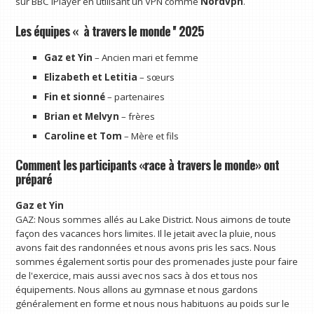
sur BBC iPlayer en utilisant un VPN comme
Nordvpn
.
Les équipes « à travers le monde '' 2025
Gaz et Yin
– Ancien mari et femme
Elizabeth et Letitia
– sœurs
Fin et sionné
– partenaires
Brian et Melvyn
– frères
Caroline et Tom
– Mère et fils
Comment les participants «race à travers le monde» ont
préparé
Gaz et Yin
GAZ: Nous sommes allés au Lake District. Nous aimons de toute
façon des vacances hors limites. Il le jetait avec la pluie, nous
avons fait des randonnées et nous avons pris les sacs. Nous
sommes également sortis pour des promenades juste pour faire
de l'exercice, mais aussi avec nos sacs à dos et tous nos
équipements. Nous allons au gymnase et nous gardons
généralement en forme et nous nous habituons au poids sur le