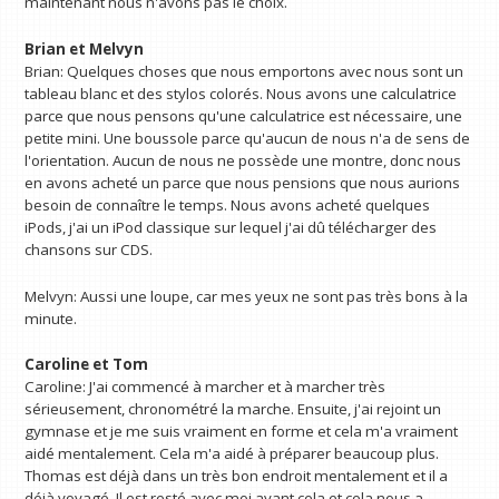
maintenant nous n'avons pas le choix.
Brian et Melvyn
Brian: Quelques choses que nous emportons avec nous sont un
tableau blanc et des stylos colorés. Nous avons une calculatrice
parce que nous pensons qu'une calculatrice est nécessaire, une
petite mini. Une boussole parce qu'aucun de nous n'a de sens de
l'orientation. Aucun de nous ne possède une montre, donc nous
en avons acheté un parce que nous pensions que nous aurions
besoin de connaître le temps. Nous avons acheté quelques
iPods, j'ai un iPod classique sur lequel j'ai dû télécharger des
chansons sur CDS.
Melvyn: Aussi une loupe, car mes yeux ne sont pas très bons à la
minute.
Caroline et Tom
Caroline: J'ai commencé à marcher et à marcher très
sérieusement, chronométré la marche. Ensuite, j'ai rejoint un
gymnase et je me suis vraiment en forme et cela m'a vraiment
aidé mentalement. Cela m'a aidé à préparer beaucoup plus.
Thomas est déjà dans un très bon endroit mentalement et il a
déjà voyagé. Il est resté avec moi avant cela et cela nous a