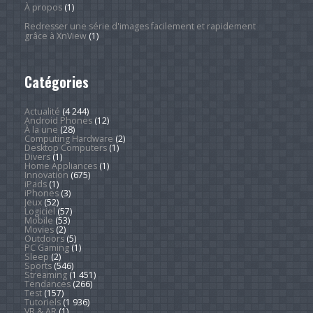
À propos
(1)
Redresser une série d'images facilement et rapidement
grâce à XnView
(1)
Catégories
Actualité
(4 244)
Android Phones
(12)
À la une
(28)
Computing Hardware
(2)
Desktop Computers
(1)
Divers
(1)
Home Appliances
(1)
Innovation
(675)
iPads
(1)
iPhones
(3)
Jeux
(52)
Logiciel
(57)
Mobile
(53)
Movies
(2)
Outdoors
(5)
PC Gaming
(1)
Sleep
(2)
Sports
(546)
Streaming
(1 451)
Tendances
(266)
Test
(157)
Tutoriels
(1 936)
VR & AR
(1)