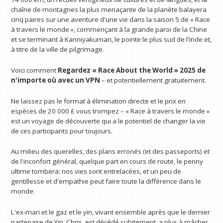
chaîne de montagnes la plus menaçante de la planète balayera
cinq paires sur une aventure d'une vie dans la saison 5 de « Race
à travers le monde », commençant à la grande paroi de la Chine
et se terminant à Kanniyakumari, le pointe le plus sud de l'Inde et,
à titre de la ville de pilgrimage.
Voici comment
Regardez « Race About the World » 2025
de
n'importe où avec un VPN
– et potentiellement gratuitement.
Ne laissez pas le format à élimination directe et le prix en
espèces de 20 000 £ vous trompez – « Race à travers le monde »
est un voyage de découverte qui a le potentiel de changer la vie
de ces participants pour toujours.
Au milieu des querelles, des plans erronés (et des passeports) et
de l'inconfort général, quelque part en cours de route, le penny
ultime tombera: nos vies sont entrelacées, et un peu de
gentillesse et d'empathie peut faire toute la différence dans le
monde.
L'ex-mari et le gaz et le yin, vivant ensemble après que le dernier
partenaire de Yin, Chris, est décédé subitement, a plus à mâcher