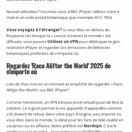
Nouvel utilisateur? Inscrivez-vous à BBC iPlayer: utilisez votre e-
mail et un code postal britannique (par exemple W12 7RU).
Vous voyagez à l'étranger?
Si vous êtes en dehors du
Royaume-Uni lorsque la « course à travers le monde » est
diffusée, vous pouvez
Utilisez un VPN
pour débloquer la géo-
restriction iPlayer et regarder vos émissions de télévision
britanniques préférées de n'importe où.
Regardez 'Race Aliftor the World' 2025 de
n'importe où
Loin de chez moi en ce moment et empêché de regarder « Race
Alifgor the World » sur BBC IPlayer?
Comme mentionné, un VPN (réseau privé virtuel) pourrait être la
solution. Le logiciel permet à vos appareils d'apparaître comme
s'ils étaient de retour dans votre pays d'origine, peu importe où
vous êtes dans le monde. Si idéal pour les fans de télé-réalité en
vacances ou en affaires. Notre préféré est
Nordvpn
. C'est le
meilleur sur le marché – lisez notre revue NORDVPN pour savoir