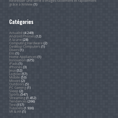
Redresser une série d'images facilement et rapidement
grâce à XnView
(1)
Catégories
Actualité
(4 249)
Android Phones
(12)
À la une
(28)
Computing Hardware
(2)
Desktop Computers
(1)
Divers
(1)
EVs
(1)
Home Appliances
(1)
Innovation
(675)
iPads
(1)
iPhones
(3)
Jeux
(52)
Logiciel
(57)
Mobile
(53)
Movies
(2)
Outdoors
(5)
PC Gaming
(1)
Sleep
(2)
Sports
(547)
Streaming
(1 452)
Tendances
(266)
Test
(157)
Tutoriels
(1 936)
VR & AR
(1)