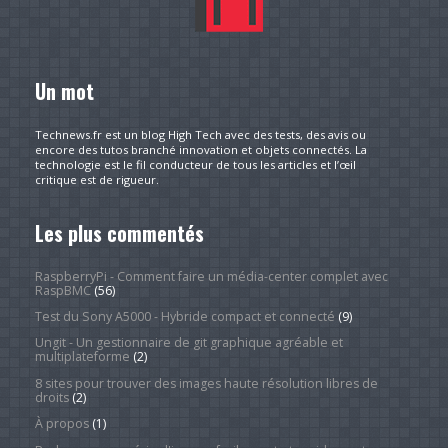
Un mot
Technews.fr est un blog High Tech avec des tests, des avis ou
encore des tutos branché innovation et objets connectés. La
technologie est le fil conducteur de tous les articles et l’œil
critique est de rigueur.
Les plus commentés
RaspberryPi - Comment faire un média-center complet avec
RaspBMC
(56)
Test du Sony A5000 - Hybride compact et connecté
(9)
Ungit - Un gestionnaire de git graphique agréable et
multiplateforme
(2)
8 sites pour trouver des images haute résolution libres de
droits
(2)
À propos
(1)