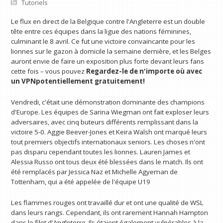
Tutoriels
Le flux en direct de la Belgique contre l'Angleterre est un double
tête entre ces équipes dans la ligue des nations féminines,
culminant le 8 avril. Ce fut une victoire convaincante pour les
lionnes sur le gazon à domicile la semaine dernière, et les Belges
auront envie de faire un exposition plus forte devant leurs fans
cette fois – vous pouvez
Regardez-le de n'importe où avec
un VPN
potentiellement gratuitement!
Vendredi, c'était une démonstration dominante des champions
d'Europe. Les équipes de Sarina Wiegman ont fait exploser leurs
adversaires, avec cinq buteurs différents remplissant dans la
victoire 5-0. Aggie Beever-Jones et Keira Walsh ont marqué leurs
tout premiers objectifs internationaux seniors. Les choses n'ont
pas disparu cependant toutes les lionnes. Lauren James et
Alessia Russo ont tous deux été blessées dans le match. Ils ont
été remplacés par Jessica Naz et Michelle Agyeman de
Tottenham, qui a été appelée de l'équipe U19
Les flammes rouges ont travaillé dur et ont une qualité de WSL
dans leurs rangs. Cependant, ils ont rarement Hannah Hampton
dans le filet d'Angleterre. Ils étaient également vulnérables à la