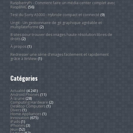
RaspberryPi - Comment faire un média-center complet avec
RaspBMC
(56)
Test du Sony A5000 - Hybride compact et connecté
(9)
Ungit - Un gestionnaire de git graphique agréable et
multiplateforme
(2)
8 sites pour trouver des images haute résolution libres de
droits
(2)
À propos
(1)
Redresser une série d'images facilement et rapidement
grâce à XnView
(1)
Catégories
Actualité
(4 241)
Android Phones
(11)
À la une
(28)
Computing Hardware
(2)
Desktop Computers
(1)
Divers
(1)
Home Appliances
(1)
Innovation
(675)
iPads
(1)
iPhones
(3)
Jeux
(52)