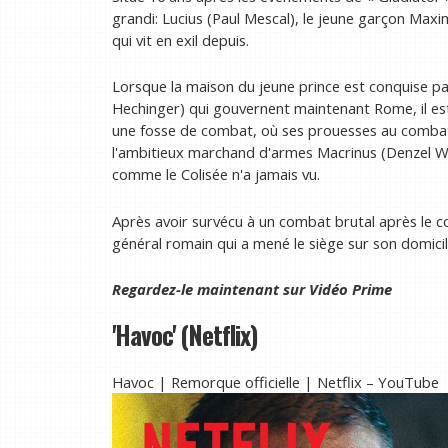
grandi: Lucius (Paul Mescal), le jeune garçon Maxim
qui vit en exil depuis.
Lorsque la maison du jeune prince est conquise p
Hechinger) qui gouvernent maintenant Rome, il est
une fosse de combat, où ses prouesses au combat ne
l'ambitieux marchand d'armes Macrinus (Denzel Was
comme le Colisée n'a jamais vu.
Après avoir survécu à un combat brutal après le comb
général romain qui a mené le siège sur son domicil
Regardez-le maintenant sur
Vidéo Prime
'Havoc' (Netflix)
Havoc | Remorque officielle | Netflix – YouTube