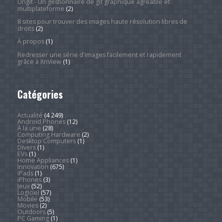
Ungit - Un gestionnaire de git graphique agréable et
multiplateforme
(2)
8 sites pour trouver des images haute résolution libres de
droits
(2)
À propos
(1)
Redresser une série d'images facilement et rapidement
grâce à XnView
(1)
Catégories
Actualité
(4 249)
Android Phones
(12)
À la une
(28)
Computing Hardware
(2)
Desktop Computers
(1)
Divers
(1)
EVs
(1)
Home Appliances
(1)
Innovation
(675)
iPads
(1)
iPhones
(3)
Jeux
(52)
Logiciel
(57)
Mobile
(53)
Movies
(2)
Outdoors
(5)
PC Gaming
(1)