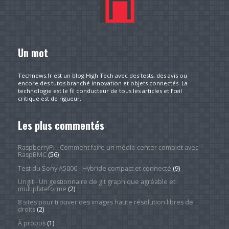
Un mot
Technews.fr est un blog High Tech avec des tests, des avis ou
encore des tutos branché innovation et objets connectés. La
technologie est le fil conducteur de tous les articles et l’œil
critique est de rigueur.
Les plus commentés
RaspberryPi - Comment faire un média-center complet avec
RaspBMC
(56)
Test du Sony A5000 - Hybride compact et connecté
(9)
Ungit - Un gestionnaire de git graphique agréable et
multiplateforme
(2)
8 sites pour trouver des images haute résolution libres de
droits
(2)
À propos
(1)