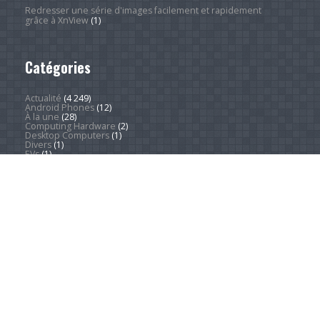
Redresser une série d'images facilement et rapidement
grâce à XnView
(1)
Catégories
Actualité
(4 249)
Android Phones
(12)
À la une
(28)
Computing Hardware
(2)
Desktop Computers
(1)
Divers
(1)
EVs
(1)
Home Appliances
(1)
Innovation
(675)
iPads
(1)
iPhones
(3)
Jeux
(52)
Logiciel
(57)
Mobile
(53)
Movies
(2)
Outdoors
(5)
PC Gaming
(1)
Sleep
(2)
Sports
(547)
Streaming
(1 452)
Tendances
(266)
Test
(157)
Tutoriels
(1 936)
VR & AR
(1)