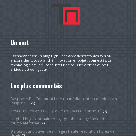
Un mot
Technews.fr est un blog High Tech avec des tests, des avis ou
encore des tutos branché innovation et objets connectés. La
technologie est le fil conducteur de tous les articles et l’œil
critique est de rigueur.
Les plus commentés
RaspberryPi - Comment faire un média-center complet avec
RaspBMC
(56)
Test du Sony A5000 - Hybride compact et connecté
(9)
Ungit - Un gestionnaire de git graphique agréable et
multiplateforme
(2)
8 sites pour trouver des images haute résolution libres de
droits
(2)