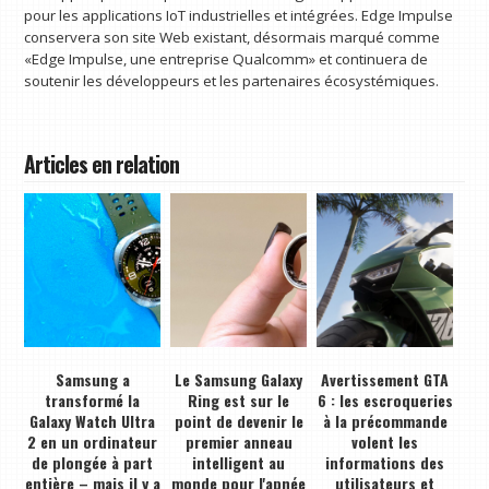
pour les applications IoT industrielles et intégrées. Edge Impulse
conservera son site Web existant, désormais marqué comme
«Edge Impulse, une entreprise Qualcomm» et continuera de
soutenir les développeurs et les partenaires écosystémiques.
Articles en relation
Samsung a
Le Samsung Galaxy
Avertissement GTA
transformé la
Ring est sur le
6 : les escroqueries
Galaxy Watch Ultra
point de devenir le
à la précommande
2 en un ordinateur
premier anneau
volent les
de plongée à part
intelligent au
informations des
entière – mais il y a
monde pour l'apnée
utilisateurs et