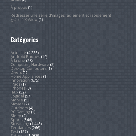
À propos
(1)
Redresser une série d'images facilement et rapidement
grâce à XnView
(1)
Catégories
Actualité
(4 235)
Android Phones
(10)
À la une
(28)
Computing Hardware
(2)
Desktop Computers
(1)
Divers
(1)
Home Appliances
(1)
Innovation
(675)
iPads
(1)
iPhones
(3)
Jeux
(52)
Logiciel
(57)
Mobile
(53)
Movies
(2)
Outdoors
(4)
PC Gaming
(1)
Sleep
(2)
Sports
(546)
Streaming
(1 445)
Tendances
(266)
Test
(157)
Tutoriels
(1 936)