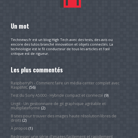
Un mot
Technews.fr est un blog High Tech avec des tests, des avis ou
encore des tutos branché innovation et objets connectés. La
technologie est le fil conducteur de tous les articles et l’œil
critique est de rigueur.
Les plus commentés
RaspberryPi - Comment faire un média-center complet avec
RaspBMC
(56)
Test du Sony A5000 - Hybride compact et connecté
(9)
Ungit - Un gestionnaire de git graphique agréable et
multiplateforme
(2)
8 sites pour trouver des images haute résolution libres de
droits
(2)
À propos
(1)
Redresser une série d'images facilement et rapidement