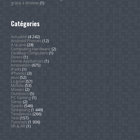
grâce à XnView
(1)
Catégories
Actualité
(4 242)
Android Phones
(12)
À la une
(28)
Computing Hardware
(2)
Desktop Computers
(1)
Divers
(1)
Home Appliances
(1)
Innovation
(675)
iPads
(1)
iPhones
(3)
Jeux
(52)
Logiciel
(57)
Mobile
(53)
Movies
(2)
Outdoors
(5)
PC Gaming
(1)
Sleep
(2)
Sports
(546)
Streaming
(1 449)
Tendances
(266)
Test
(157)
Tutoriels
(1 936)
VR & AR
(1)