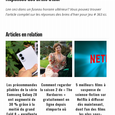
Lire ceci dans un fuseau horaire ultérieur? Vous pouvez trouver
l'article complet sur les réponses des brins d'hier pour
Jeu # 363 ici
.
Articles en relation
Les précommandes
Comment regarder
5 meilleurs films à
pliables de la série
la saison 2 de « The
suspense de
Samsung Galaxy Z8
Hardacres »
science-fiction sur
ont augmenté de
gratuitement en
Netflix à diffuser
30 % grâce à la
ligne depuis
dès maintenant,
moitié du grand
n'importe où
dont l'un des films
Fold 8 – excellente
les plus sous-