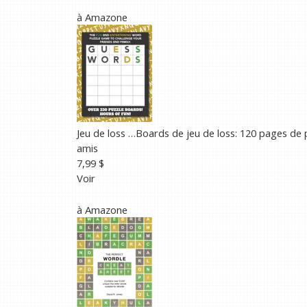
à
Amazone
Jeu de loss …
Boards de jeu de loss: 120 pages de 
amis
7,99 $
Voir
à
Amazone