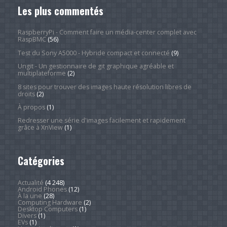
Les plus commentés
RaspberryPi - Comment faire un média-center complet avec
RaspBMC
(56)
Test du Sony A5000 - Hybride compact et connecté
(9)
Ungit - Un gestionnaire de git graphique agréable et
multiplateforme
(2)
8 sites pour trouver des images haute résolution libres de
droits
(2)
À propos
(1)
Redresser une série d'images facilement et rapidement
grâce à XnView
(1)
Catégories
Actualité
(4 248)
Android Phones
(12)
À la une
(28)
Computing Hardware
(2)
Desktop Computers
(1)
Divers
(1)
EVs
(1)