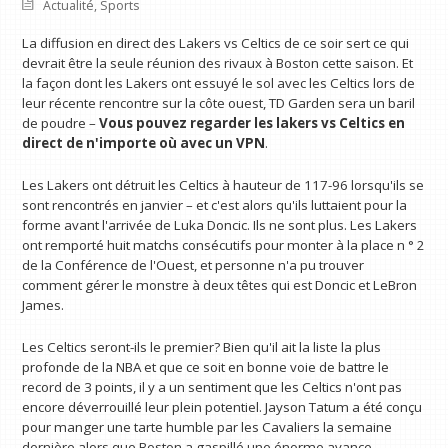
Actualité
,
Sports
La diffusion en direct des Lakers vs Celtics de ce soir sert ce qui
devrait être la seule réunion des rivaux à Boston cette saison. Et
la façon dont les Lakers ont essuyé le sol avec les Celtics lors de
leur récente rencontre sur la côte ouest, TD Garden sera un baril
de poudre –
Vous pouvez regarder les lakers vs Celtics en
direct
de n'importe où avec un VPN
.
Les Lakers ont détruit les Celtics à hauteur de 117-96 lorsqu'ils se
sont rencontrés en janvier – et c'est alors qu'ils luttaient pour la
forme avant l'arrivée de Luka Doncic. Ils ne sont plus. Les Lakers
ont remporté huit matchs consécutifs pour monter à la place n ° 2
de la Conférence de l'Ouest, et personne n'a pu trouver
comment gérer le monstre à deux têtes qui est Doncic et LeBron
James.
Les Celtics seront-ils le premier? Bien qu'il ait la liste la plus
profonde de la NBA et que ce soit en bonne voie de battre le
record de 3 points, il y a un sentiment que les Celtics n'ont pas
encore déverrouillé leur plein potentiel. Jayson Tatum a été conçu
pour manger une tarte humble par les Cavaliers la semaine
dernière alors que Boston a gaspillé une énorme avance