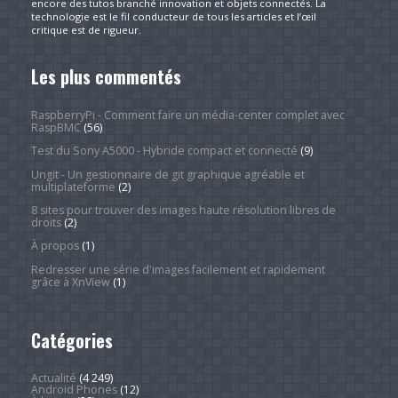
encore des tutos branché innovation et objets connectés. La
technologie est le fil conducteur de tous les articles et l’œil
critique est de rigueur.
Les plus commentés
RaspberryPi - Comment faire un média-center complet avec
RaspBMC
(56)
Test du Sony A5000 - Hybride compact et connecté
(9)
Ungit - Un gestionnaire de git graphique agréable et
multiplateforme
(2)
8 sites pour trouver des images haute résolution libres de
droits
(2)
À propos
(1)
Redresser une série d'images facilement et rapidement
grâce à XnView
(1)
Catégories
Actualité
(4 249)
Android Phones
(12)