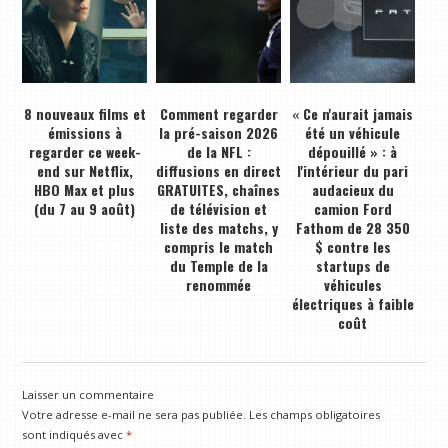
8 nouveaux films et
Comment regarder
« Ce n'aurait jamais
émissions à
la pré-saison 2026
été un véhicule
regarder ce week-
de la NFL :
dépouillé » : à
end sur Netflix,
diffusions en direct
l'intérieur du pari
HBO Max et plus
GRATUITES, chaînes
audacieux du
(du 7 au 9 août)
de télévision et
camion Ford
liste des matchs, y
Fathom de 28 350
compris le match
$ contre les
du Temple de la
startups de
renommée
véhicules
électriques à faible
coût
Laisser un commentaire
Votre adresse e-mail ne sera pas publiée.
Les champs obligatoires
sont indiqués avec
*