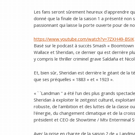
Les fans seront sûrement heureux d'apprendre que
donné que la finale de la saison 1 a présenté no
passionnant qui laisse la porte ouverte pour de no
https://www.youtube.com/watch?v=7ZXH49-BSIK
Basé sur le podcast à succès Smash « Boomtown »
Wallace et Sheridan, ce dernier qui est derrière p
y compris le thriller criminel grave Saldaña
et Nico
Et, bien sûr, Sheridan est derrière le géant de la 
que ses préquelles « 1883 » et « 1923 ».
« ` `Landman '' a été l'un des plus grands spectacl
Sheridan à exploiter le zeitgeist culturel, exploit
robuste, de l'ambition et des luttes de la classe 
l'énergie, du changement climatique et de la croi
président et CEO de Showtime / Mtv Enterminal S
Avec la prise en charge de la saison 2 de « Landman