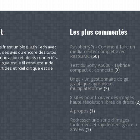
t
Les plus commentés
RaspberryPi - Comment faire un
fr est un blog High Tech avec
média-center complet avec
, des avis ou encore des tutos
RaspBMC
(56)
nnovation et objets connectés.
logie est le fil conducteur de
Test du Sony A5000 - Hybride
rticles et l’œil critique est de
compact et connecté
(9)
Ungit - Un gestionnaire de git
graphique agréable et
multiplateforme
(2)
8 sites pour trouver des images
haute résolution libres de droits
(2
À propos
(1)
Redresser une série d'images
facilement et rapidement grâce à
XnView
(1)