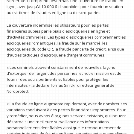
NordProtect comprend désormais une couverture de fraude en
ligne, avec jusqu'à 10 000 $ disponibles pour fournir un soutien
aux victimes de fraudes en ligne ou d'escroqueries.
La couverture indemnise les utilisateurs pour les pertes
financières subies par le biais d'escroqueries en ligne et
d'activités criminelles. Les types d'escroqueries comprennent les
escroqueries romantiques, la fraude sur le marché, les
escroqueries du code QR, la fraude par carte de crédit, ainsi que
d'autres tactiques d'escroquerie d'argent communes.
« Les criminels trouvent constamment de nouvelles façons
d'extorquer de l'argent des personnes, et notre mission est de
fournir des outils pertinents et fiables pour protéger les
internautes », a déclaré Tomas Sinicki, directeur général de
Nordprotect.
« La fraude en ligne augmente rapidement, avec de nombreuses
variations conduisant à des pertes financières importantes. Pour
y remédier, nous avons élargi nos services existants, qui incluent
désormais une meilleure surveillance des informations
personnellement identifiables ainsi que le remboursement de
certains incidents de fraude en ligne, garantissant que nos clients