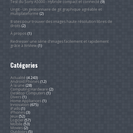
Test du Sony A5000 - Hybride compact et connecté
(9)
Ungit - Un gestionnaire de git graphique agréable et
multiplateforme
(2)
8 sites pour trouver des images haute résolution libres de
droits
(2)
À propos
(1)
Redresser une série d'images facilement et rapidement
grâce à XnView
(1)
Catégories
Actualité
(4 243)
Android Phones
(12)
À la une
(28)
Computing Hardware
(2)
Desktop Computers
(1)
Divers
(1)
Home Appliances
(1)
Innovation
(675)
iPads
(1)
iPhones
(3)
Jeux
(52)
Logiciel
(57)
Mobile
(53)
Movies
(2)
Outdoors
(5)