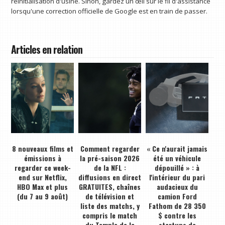
réinitialisation d'usine. Sinon, gardez un œil sur le fil d'assistance
lorsqu'une correction officielle de Google est en train de passer.
Articles en relation
8 nouveaux films et
Comment regarder
« Ce n'aurait jamais
émissions à
la pré-saison 2026
été un véhicule
regarder ce week-
de la NFL :
dépouillé » : à
end sur Netflix,
diffusions en direct
l'intérieur du pari
HBO Max et plus
GRATUITES, chaînes
audacieux du
(du 7 au 9 août)
de télévision et
camion Ford
liste des matchs, y
Fathom de 28 350
compris le match
$ contre les
du Temple de la
startups de