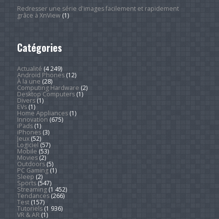
Redresser une série d'images facilement et rapidement
grâce à XnView
(1)
Catégories
Actualité
(4 249)
Android Phones
(12)
À la une
(28)
Computing Hardware
(2)
Desktop Computers
(1)
Divers
(1)
EVs
(1)
Home Appliances
(1)
Innovation
(675)
iPads
(1)
iPhones
(3)
Jeux
(52)
Logiciel
(57)
Mobile
(53)
Movies
(2)
Outdoors
(5)
PC Gaming
(1)
Sleep
(2)
Sports
(547)
Streaming
(1 452)
Tendances
(266)
Test
(157)
Tutoriels
(1 936)
VR & AR
(1)