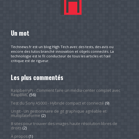
Un mot
Technews.fr est un blog High Tech avec des tests, des avis ou
encore des tutos branché innovation et objets connectés. La
technologie est le fil conducteur de tous les articles et l’œil
critique est de rigueur.
Les plus commentés
RaspberryPi - Comment faire un média-center complet avec
RaspBMC
(56)
Test du Sony A5000 - Hybride compact et connecté
(9)
Ungit - Un gestionnaire de git graphique agréable et
multiplateforme
(2)
8 sites pour trouver des images haute résolution libres de
droits
(2)
À propos
(1)