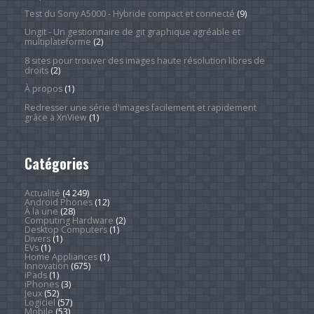
Test du Sony A5000 - Hybride compact et connecté
(9)
Ungit - Un gestionnaire de git graphique agréable et
multiplateforme
(2)
8 sites pour trouver des images haute résolution libres de
droits
(2)
À propos
(1)
Redresser une série d'images facilement et rapidement
grâce à XnView
(1)
Catégories
Actualité
(4 249)
Android Phones
(12)
À la une
(28)
Computing Hardware
(2)
Desktop Computers
(1)
Divers
(1)
EVs
(1)
Home Appliances
(1)
Innovation
(675)
iPads
(1)
iPhones
(3)
Jeux
(52)
Logiciel
(57)
Mobile
(53)