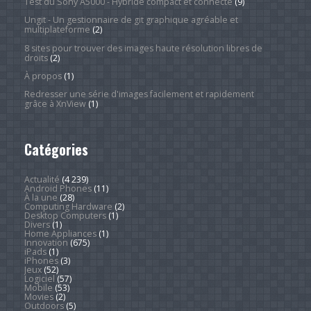
Test du Sony A5000 - Hybride compact et connecté
(9)
Ungit - Un gestionnaire de git graphique agréable et
multiplateforme
(2)
8 sites pour trouver des images haute résolution libres de
droits
(2)
À propos
(1)
Redresser une série d'images facilement et rapidement
grâce à XnView
(1)
Catégories
Actualité
(4 239)
Android Phones
(11)
À la une
(28)
Computing Hardware
(2)
Desktop Computers
(1)
Divers
(1)
Home Appliances
(1)
Innovation
(675)
iPads
(1)
iPhones
(3)
Jeux
(52)
Logiciel
(57)
Mobile
(53)
Movies
(2)
Outdoors
(5)