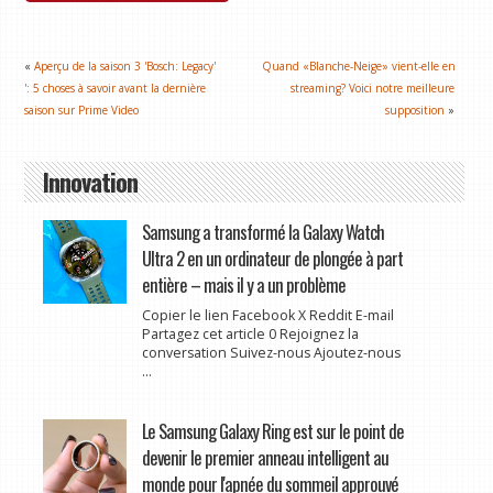
«
Aperçu de la saison 3 'Bosch: Legacy'
Quand «Blanche-Neige» vient-elle en
': 5 choses à savoir avant la dernière
streaming? Voici notre meilleure
saison sur Prime Video
supposition
»
Innovation
Samsung a transformé la Galaxy Watch
Ultra 2 en un ordinateur de plongée à part
entière – mais il y a un problème
Copier le lien Facebook X Reddit E-mail
Partagez cet article 0 Rejoignez la
conversation Suivez-nous Ajoutez-nous
...
Le Samsung Galaxy Ring est sur le point de
devenir le premier anneau intelligent au
monde pour l'apnée du sommeil approuvé