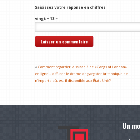
Saisissez votre réponse en chiffres
vingt − 13 =
«
Comment regarder la saison 3 de «Gangs of London»
en ligne – diffuser le drame de gangster britannique de
n'importe où, est-il disponible aux États-Unis?
Un mo