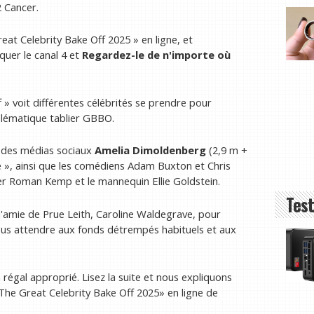
2 Cancer.
at Celebrity Bake Off 2025 » en ligne, et
quer le canal 4 et
Regardez-le de n'importe où
» voit différentes célébrités se prendre pour
mblématique tablier GBBO.
té des médias sociaux
Amelia Dimoldenberg
(2,9 m +
», ainsi que les comédiens Adam Buxton et Chris
er Roman Kemp et le mannequin Ellie Goldstein.
Test
 l'amie de Prue Leith, Caroline Waldegrave, pour
vous attendre aux fonds détrempés habituels et aux
 régal approprié. Lisez la suite et nous expliquons
he Great Celebrity Bake Off 2025» en ligne de