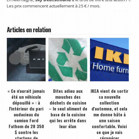
Les prix commencent actuellement à 25 € / mois.
Articles en relation
« Ce n'aurait jamais
Dites adieu aux
IKEA vient de sortir
été un véhicule
mouches des
sa nouvelle
dépouillé » : à
déchets de cuisine
collection
l'intérieur du pari
– le seul aliment de
d'automne, et cela
audacieux du
base de la cuisine
me donne hâte à
camion Ford
qui les arrête dans
une saison
Fathom de 28 350
leur élan
confortable. Voici
$ contre les
ce que je vais
startups de
récupérer