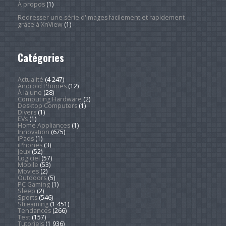
À propos
(1)
Redresser une série d'images facilement et rapidement
grâce à XnView
(1)
Catégories
Actualité
(4 247)
Android Phones
(12)
À la une
(28)
Computing Hardware
(2)
Desktop Computers
(1)
Divers
(1)
EVs
(1)
Home Appliances
(1)
Innovation
(675)
iPads
(1)
iPhones
(3)
Jeux
(52)
Logiciel
(57)
Mobile
(53)
Movies
(2)
Outdoors
(5)
PC Gaming
(1)
Sleep
(2)
Sports
(546)
Streaming
(1 451)
Tendances
(266)
Test
(157)
Tutoriels
(1 936)