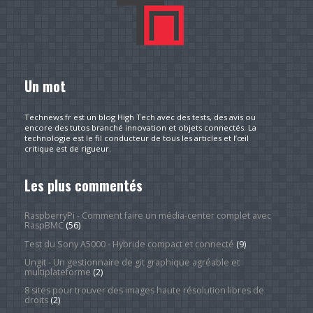
Un mot
Technews.fr est un blog High Tech avec des tests, des avis ou
encore des tutos branché innovation et objets connectés. La
technologie est le fil conducteur de tous les articles et l’œil
critique est de rigueur.
Les plus commentés
RaspberryPi - Comment faire un média-center complet avec
RaspBMC
(56)
Test du Sony A5000 - Hybride compact et connecté
(9)
Ungit - Un gestionnaire de git graphique agréable et
multiplateforme
(2)
8 sites pour trouver des images haute résolution libres de
droits
(2)