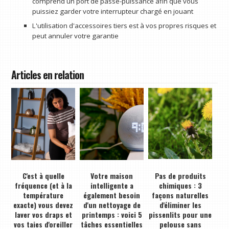
comprend un port de passe-puissance afin que vous
puissiez garder votre interrupteur chargé en jouant
L'utilisation d'accessoires tiers est à vos propres risques et
peut annuler votre garantie
Articles en relation
C'est à quelle
Votre maison
Pas de produits
fréquence (et à la
intelligente a
chimiques : 3
température
également besoin
façons naturelles
exacte) vous devez
d'un nettoyage de
d'éliminer les
laver vos draps et
printemps : voici 5
pissenlits pour une
vos taies d'oreiller
tâches essentielles
pelouse sans