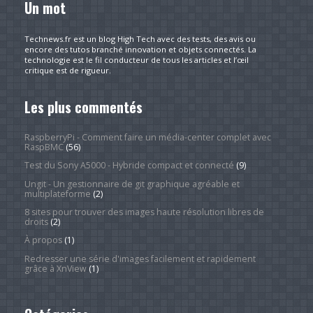
Un mot
Technews.fr est un blog High Tech avec des tests, des avis ou
encore des tutos branché innovation et objets connectés. La
technologie est le fil conducteur de tous les articles et l’œil
critique est de rigueur.
Les plus commentés
RaspberryPi - Comment faire un média-center complet avec
RaspBMC
(56)
Test du Sony A5000 - Hybride compact et connecté
(9)
Ungit - Un gestionnaire de git graphique agréable et
multiplateforme
(2)
8 sites pour trouver des images haute résolution libres de
droits
(2)
À propos
(1)
Redresser une série d'images facilement et rapidement
grâce à XnView
(1)