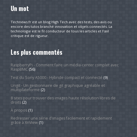
Un mot
Technews.fr est un blog High Tech avec des tests, des avis ou
encore des tutos branché innovation et objets connectés. La
technologie est le fil conducteur de tous les articles et l’œil
critique est de rigueur.
Les plus commentés
RaspberryPi - Comment faire un média-center complet avec
RaspBMC
(56)
Test du Sony A5000 - Hybride compact et connecté
(9)
Ungit - Un gestionnaire de git graphique agréable et
multiplateforme
(2)
8 sites pour trouver des images haute résolution libres de
droits
(2)
À propos
(1)
Redresser une série d'images facilement et rapidement
grâce à XnView
(1)