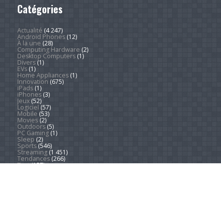
Catégories
Actualité
(4 247)
Android Phones
(12)
À la une
(28)
Computing Hardware
(2)
Desktop Computers
(1)
Divers
(1)
EVs
(1)
Home Appliances
(1)
Innovation
(675)
iPads
(1)
iPhones
(3)
Jeux
(52)
Logiciel
(57)
Mobile
(53)
Movies
(2)
Outdoors
(5)
PC Gaming
(1)
Sleep
(2)
Sports
(546)
Streaming
(1 451)
Tendances
(266)
Test
(157)
Tutoriels
(1 936)
VR & AR
(1)
Copyright © 2026. Technews.fr