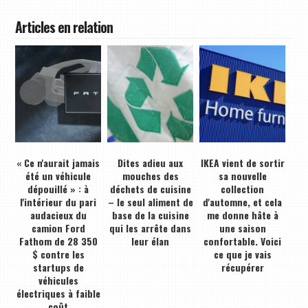
Articles en relation
« Ce n'aurait jamais
Dites adieu aux
IKEA vient de sortir
été un véhicule
mouches des
sa nouvelle
dépouillé » : à
déchets de cuisine
collection
l'intérieur du pari
– le seul aliment de
d'automne, et cela
audacieux du
base de la cuisine
me donne hâte à
camion Ford
qui les arrête dans
une saison
Fathom de 28 350
leur élan
confortable. Voici
$ contre les
ce que je vais
startups de
récupérer
véhicules
électriques à faible
coût