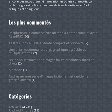
encore des tutos branché innovation et objets connectés. La
technologie est le fil conducteur de tous les articles et l’œil
critique est de rigueur.
Les plus commentés
RaspberryPi - Comment faire un média-center complet avec
RaspBMC
(56)
Test du Sony A5000 - Hybride compact et connecté
(9)
Ungit - Un gestionnaire de git graphique agréable et
multiplateforme
(2)
8 sites pour trouver des images haute résolution libres de
droits
(2)
À propos
(1)
Redresser une série d'images facilement et rapidement
grâce à XnView
(1)
Catégories
Actualité
(4 241)
Android Phones
(11)