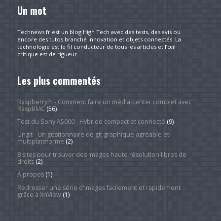
Un mot
Technews.fr est un blog High Tech avec des tests, des avis ou
encore des tutos branché innovation et objets connectés. La
technologie est le fil conducteur de tous les articles et l’œil
critique est de rigueur.
Les plus commentés
RaspberryPi - Comment faire un média-center complet avec
RaspBMC
(56)
Test du Sony A5000 - Hybride compact et connecté
(9)
Ungit - Un gestionnaire de git graphique agréable et
multiplateforme
(2)
8 sites pour trouver des images haute résolution libres de
droits
(2)
À propos
(1)
Redresser une série d'images facilement et rapidement
grâce à XnView
(1)