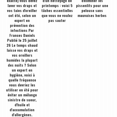
exacte) vous devez
d'un nettoyage de
d'éliminer les
laver vos draps et
printemps : voici 5
pissenlits pour une
vos taies d'oreiller
tâches essentielles
pelouse sans
cet été, selon un
que vous ne voulez
mauvaises herbes
expert en
pas sauter
prévention des
infections Par
Frances Daniels
Publié le 25 juillet
26 Le temps chaud
laisse vos draps et
vos oreillers
humides la plupart
des nuits ? Selon
un expert en
hygiène, voici à
quelle fréquence
vous devriez les
utiliser en été pour
éviter un mélange
sinistre de sueur,
d'huile et
d'accumulation
d'allergènes.