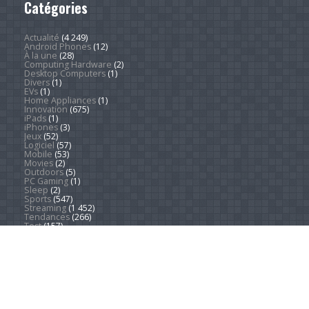
Catégories
Actualité
(4 249)
Android Phones
(12)
À la une
(28)
Computing Hardware
(2)
Desktop Computers
(1)
Divers
(1)
EVs
(1)
Home Appliances
(1)
Innovation
(675)
iPads
(1)
iPhones
(3)
Jeux
(52)
Logiciel
(57)
Mobile
(53)
Movies
(2)
Outdoors
(5)
PC Gaming
(1)
Sleep
(2)
Sports
(547)
Streaming
(1 452)
Tendances
(266)
Test
(157)
Tutoriels
(1 936)
VR & AR
(1)
Copyright © 2026. Technews.fr