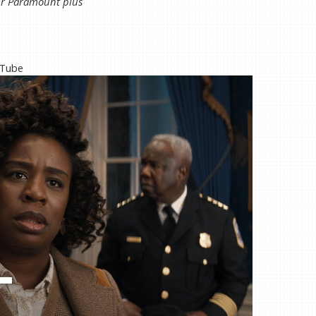
ur
Paramount plus
uTube