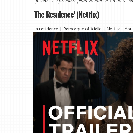
Épisodes 1-2 première jeudi 20 mars à 3 h 00 HE s
'The Residence' (Netflix)
La résidence | Remorque officielle | Netflix – Yo