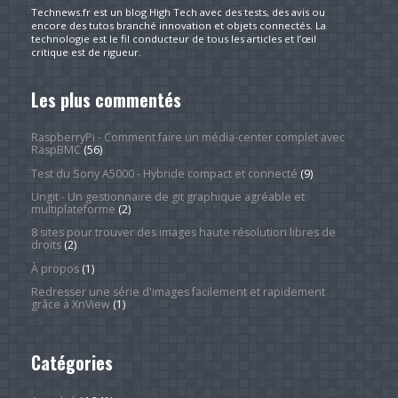
Technews.fr est un blog High Tech avec des tests, des avis ou
encore des tutos branché innovation et objets connectés. La
technologie est le fil conducteur de tous les articles et l’œil
critique est de rigueur.
Les plus commentés
RaspberryPi - Comment faire un média-center complet avec
RaspBMC
(56)
Test du Sony A5000 - Hybride compact et connecté
(9)
Ungit - Un gestionnaire de git graphique agréable et
multiplateforme
(2)
8 sites pour trouver des images haute résolution libres de
droits
(2)
À propos
(1)
Redresser une série d'images facilement et rapidement
grâce à XnView
(1)
Catégories