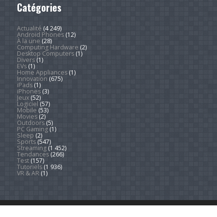
Catégories
Actualité
(4 249)
Android Phones
(12)
À la une
(28)
Computing Hardware
(2)
Desktop Computers
(1)
Divers
(1)
EVs
(1)
Home Appliances
(1)
Innovation
(675)
iPads
(1)
iPhones
(3)
Jeux
(52)
Logiciel
(57)
Mobile
(53)
Movies
(2)
Outdoors
(5)
PC Gaming
(1)
Sleep
(2)
Sports
(547)
Streaming
(1 452)
Tendances
(266)
Test
(157)
Tutoriels
(1 936)
VR & AR
(1)
Copyright © 2026. Technews.fr