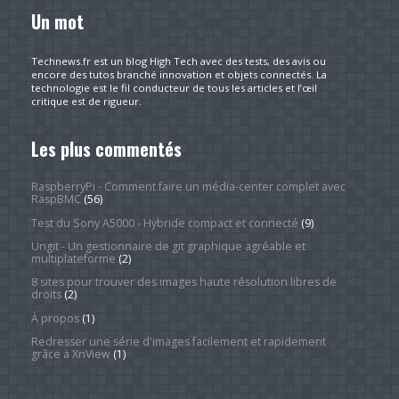
Un mot
Technews.fr est un blog High Tech avec des tests, des avis ou
encore des tutos branché innovation et objets connectés. La
technologie est le fil conducteur de tous les articles et l’œil
critique est de rigueur.
Les plus commentés
RaspberryPi - Comment faire un média-center complet avec
RaspBMC
(56)
Test du Sony A5000 - Hybride compact et connecté
(9)
Ungit - Un gestionnaire de git graphique agréable et
multiplateforme
(2)
8 sites pour trouver des images haute résolution libres de
droits
(2)
À propos
(1)
Redresser une série d'images facilement et rapidement
grâce à XnView
(1)