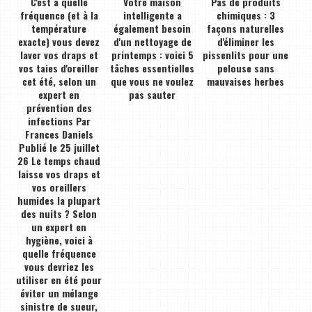
C'est à quelle
Votre maison
Pas de produits
fréquence (et à la
intelligente a
chimiques : 3
température
également besoin
façons naturelles
exacte) vous devez
d'un nettoyage de
d'éliminer les
laver vos draps et
printemps : voici 5
pissenlits pour une
vos taies d'oreiller
tâches essentielles
pelouse sans
cet été, selon un
que vous ne voulez
mauvaises herbes
expert en
pas sauter
prévention des
infections Par
Frances Daniels
Publié le 25 juillet
26 Le temps chaud
laisse vos draps et
vos oreillers
humides la plupart
des nuits ? Selon
un expert en
hygiène, voici à
quelle fréquence
vous devriez les
utiliser en été pour
éviter un mélange
sinistre de sueur,