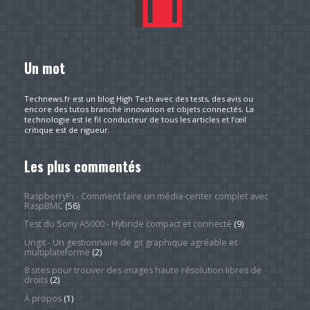
Un mot
Technews.fr est un blog High Tech avec des tests, des avis ou
encore des tutos branché innovation et objets connectés. La
technologie est le fil conducteur de tous les articles et l’œil
critique est de rigueur.
Les plus commentés
RaspberryPi - Comment faire un média-center complet avec
RaspBMC
(56)
Test du Sony A5000 - Hybride compact et connecté
(9)
Ungit - Un gestionnaire de git graphique agréable et
multiplateforme
(2)
8 sites pour trouver des images haute résolution libres de
droits
(2)
À propos
(1)