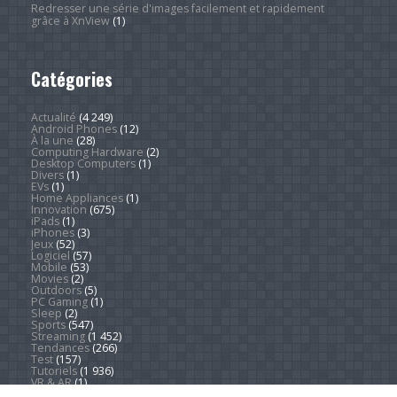
Redresser une série d'images facilement et rapidement
grâce à XnView
(1)
Catégories
Actualité
(4 249)
Android Phones
(12)
À la une
(28)
Computing Hardware
(2)
Desktop Computers
(1)
Divers
(1)
EVs
(1)
Home Appliances
(1)
Innovation
(675)
iPads
(1)
iPhones
(3)
Jeux
(52)
Logiciel
(57)
Mobile
(53)
Movies
(2)
Outdoors
(5)
PC Gaming
(1)
Sleep
(2)
Sports
(547)
Streaming
(1 452)
Tendances
(266)
Test
(157)
Tutoriels
(1 936)
VR & AR
(1)