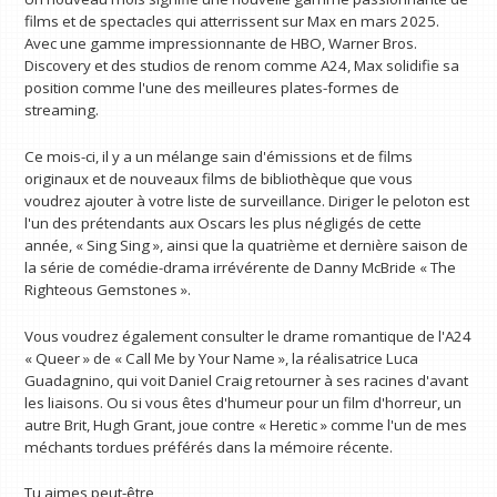
films et de spectacles qui atterrissent sur Max en mars 2025.
Avec une gamme impressionnante de HBO, Warner Bros.
Discovery et des studios de renom comme A24, Max solidifie sa
position comme l'une des meilleures plates-formes de
streaming.
Ce mois-ci, il y a un mélange sain d'émissions et de films
originaux et de nouveaux films de bibliothèque que vous
voudrez ajouter à votre liste de surveillance. Diriger le peloton est
l'un des prétendants aux Oscars les plus négligés de cette
année, « Sing Sing », ainsi que la quatrième et dernière saison de
la série de comédie-drama irrévérente de Danny McBride « The
Righteous Gemstones ».
Vous voudrez également consulter le drame romantique de l'A24
« Queer » de « Call Me by Your Name », la réalisatrice Luca
Guadagnino, qui voit Daniel Craig retourner à ses racines d'avant
les liaisons. Ou si vous êtes d'humeur pour un film d'horreur, un
autre Brit, Hugh Grant, joue contre « Heretic » comme l'un de mes
méchants tordues préférés dans la mémoire récente.
Tu aimes peut-être