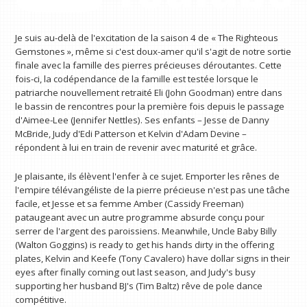
Je suis au-delà de l'excitation de la saison 4 de « The Righteous
Gemstones », même si c'est doux-amer qu'il s'agit de notre sortie
finale avec la famille des pierres précieuses déroutantes. Cette
fois-ci, la codépendance de la famille est testée lorsque le
patriarche nouvellement retraité Eli (John Goodman) entre dans
le bassin de rencontres pour la première fois depuis le passage
d'Aimee-Lee (Jennifer Nettles). Ses enfants – Jesse de Danny
McBride, Judy d'Edi Patterson et Kelvin d'Adam Devine –
répondent à lui en train de revenir avec maturité et grâce.
Je plaisante, ils élèvent l'enfer à ce sujet. Emporter les rênes de
l'empire télévangéliste de la pierre précieuse n'est pas une tâche
facile, et Jesse et sa femme Amber (Cassidy Freeman)
pataugeant avec un autre programme absurde conçu pour
serrer de l'argent des paroissiens. Meanwhile, Uncle Baby Billy
(Walton Goggins) is ready to get his hands dirty in the offering
plates, Kelvin and Keefe (Tony Cavalero) have dollar signs in their
eyes after finally coming out last season, and Judy's busy
supporting her husband BJ's (Tim Baltz) rêve de pole dance
compétitive.