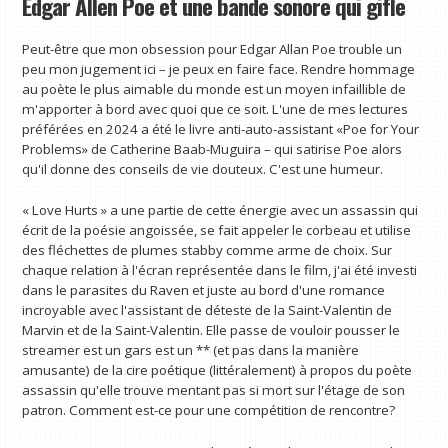
Edgar Allen Poe et une bande sonore qui gifle
Peut-être que mon obsession pour Edgar Allan Poe trouble un
peu mon jugement ici – je peux en faire face. Rendre hommage
au poète le plus aimable du monde est un moyen infaillible de
m'apporter à bord avec quoi que ce soit. L'une de mes lectures
préférées en 2024 a été le livre anti-auto-assistant «Poe for Your
Problems» de Catherine Baab-Muguira – qui satirise Poe alors
qu'il donne des conseils de vie douteux. C'est une humeur.
« Love Hurts » a une partie de cette énergie avec un assassin qui
écrit de la poésie angoissée, se fait appeler le corbeau et utilise
des fléchettes de plumes stabby comme arme de choix. Sur
chaque relation à l'écran représentée dans le film, j'ai été investi
dans le parasites du Raven et juste au bord d'une romance
incroyable avec l'assistant de déteste de la Saint-Valentin de
Marvin et de la Saint-Valentin. Elle passe de vouloir pousser le
streamer est un gars est un ** (et pas dans la manière
amusante) de la cire poétique (littéralement) à propos du poète
assassin qu'elle trouve mentant pas si mort sur l'étage de son
patron. Comment est-ce pour une compétition de rencontre?