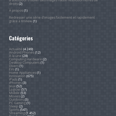
8 sites pour trouver des images haute résolution libres de
droits
(2)
À propos
(1)
Redresser une série d'images facilement et rapidement
grâce à XnView
(1)
Catégories
Actualité
(4 249)
Android Phones
(12)
À la une
(28)
Computing Hardware
(2)
Desktop Computers
(1)
Divers
(1)
EVs
(1)
Home Appliances
(1)
Innovation
(675)
iPads
(1)
iPhones
(3)
Jeux
(52)
Logiciel
(57)
Mobile
(53)
Movies
(2)
Outdoors
(5)
PC Gaming
(1)
Sleep
(2)
Sports
(547)
Streaming
(1 452)