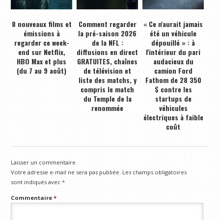
8 nouveaux films et
Comment regarder
« Ce n'aurait jamais
émissions à
la pré-saison 2026
été un véhicule
regarder ce week-
de la NFL :
dépouillé » : à
end sur Netflix,
diffusions en direct
l'intérieur du pari
HBO Max et plus
GRATUITES, chaînes
audacieux du
(du 7 au 9 août)
de télévision et
camion Ford
liste des matchs, y
Fathom de 28 350
compris le match
$ contre les
du Temple de la
startups de
renommée
véhicules
électriques à faible
coût
Laisser un commentaire
Votre adresse e-mail ne sera pas publiée.
Les champs obligatoires
sont indiqués avec
*
Commentaire
*