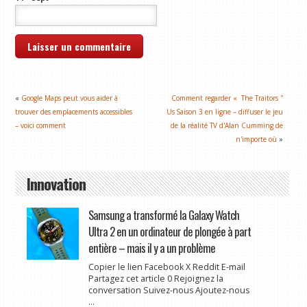
«
Google Maps peut vous aider à
Comment regarder « The Traitors ''
trouver des emplacements accessibles
Us Saison 3 en ligne – diffuser le jeu
– voici comment
de la réalité TV d'Alan Cumming de
n'importe où
»
Innovation
Samsung a transformé la Galaxy Watch
Ultra 2 en un ordinateur de plongée à part
entière – mais il y a un problème
Copier le lien Facebook X Reddit E-mail
Partagez cet article 0 Rejoignez la
conversation Suivez-nous Ajoutez-nous
...