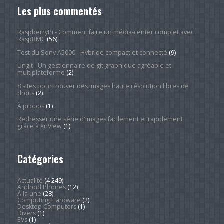
Les plus commentés
RaspberryPi - Comment faire un média-center complet avec
RaspBMC
(56)
Test du Sony A5000 - Hybride compact et connecté
(9)
Ungit - Un gestionnaire de git graphique agréable et
multiplateforme
(2)
8 sites pour trouver des images haute résolution libres de
droits
(2)
À propos
(1)
Redresser une série d'images facilement et rapidement
grâce à XnView
(1)
Catégories
Actualité
(4 249)
Android Phones
(12)
À la une
(28)
Computing Hardware
(2)
Desktop Computers
(1)
Divers
(1)
EVs
(1)