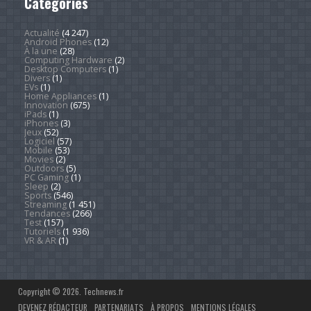
Catégories
Actualité
(4 247)
Android Phones
(12)
À la une
(28)
Computing Hardware
(2)
Desktop Computers
(1)
Divers
(1)
EVs
(1)
Home Appliances
(1)
Innovation
(675)
iPads
(1)
iPhones
(3)
Jeux
(52)
Logiciel
(57)
Mobile
(53)
Movies
(2)
Outdoors
(5)
PC Gaming
(1)
Sleep
(2)
Sports
(546)
Streaming
(1 451)
Tendances
(266)
Test
(157)
Tutoriels
(1 936)
VR & AR
(1)
Copyright © 2026. Technews.fr
DEVENEZ RÉDACTEUR
PARTENARIATS
À PROPOS
MENTIONS LÉGALES