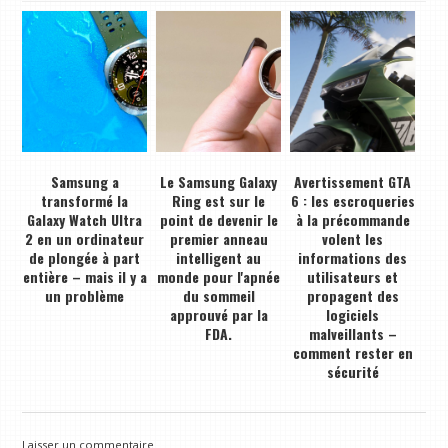
Samsung a
Le Samsung Galaxy
Avertissement GTA
transformé la
Ring est sur le
6 : les escroqueries
Galaxy Watch Ultra
point de devenir le
à la précommande
2 en un ordinateur
premier anneau
volent les
de plongée à part
intelligent au
informations des
entière – mais il y a
monde pour l'apnée
utilisateurs et
un problème
du sommeil
propagent des
approuvé par la
logiciels
FDA.
malveillants –
comment rester en
sécurité
Laisser un commentaire