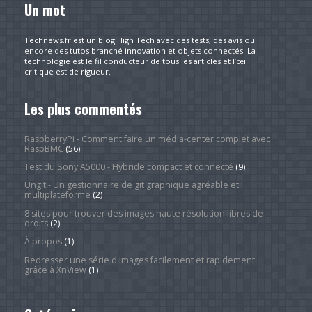
Un mot
Technews.fr est un blog High Tech avec des tests, des avis ou
encore des tutos branché innovation et objets connectés. La
technologie est le fil conducteur de tous les articles et l’œil
critique est de rigueur.
Les plus commentés
RaspberryPi - Comment faire un média-center complet avec
RaspBMC
(56)
Test du Sony A5000 - Hybride compact et connecté
(9)
Ungit - Un gestionnaire de git graphique agréable et
multiplateforme
(2)
8 sites pour trouver des images haute résolution libres de
droits
(2)
À propos
(1)
Redresser une série d'images facilement et rapidement
grâce à XnView
(1)