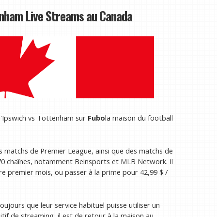
nham Live Streams au Canada
 d'Ipswich vs Tottenham sur
Fubo
la maison du football
s matchs de Premier League, ainsi que des matchs de
lus 70 chaînes, notamment Beinsports et MLB Network. Il
tre premier mois, ou passer à la prime pour 42,99 $ /
ujours que leur service habituel puisse utiliser un
itif de streaming, il est de retour à la maison au