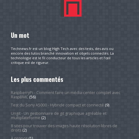
Un mot
Technews.fr est un blog High Tech avec des tests, des avis ou
encore des tutos branché innovation et objets connectés. La
technologie est le fil conducteur de tous les articles et l’œil
critique est de rigueur.
Les plus commentés
RaspberryPi - Comment faire un média-center complet avec
RaspBMC
(56)
Test du Sony A5000 - Hybride compact et connecté
(9)
Ungit - Un gestionnaire de git graphique agréable et
multiplateforme
(2)
8 sites pour trouver des images haute résolution libres de
droits
(2)
À propos
(1)