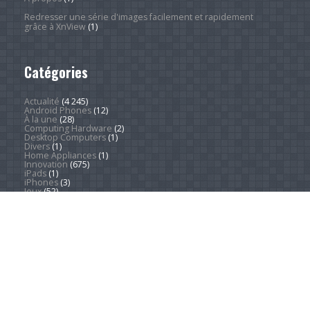
Redresser une série d'images facilement et rapidement
grâce à XnView
(1)
Catégories
Actualité
(4 245)
Android Phones
(12)
À la une
(28)
Computing Hardware
(2)
Desktop Computers
(1)
Divers
(1)
Home Appliances
(1)
Innovation
(675)
iPads
(1)
iPhones
(3)
Jeux
(52)
Logiciel
(57)
Mobile
(53)
Movies
(2)
Outdoors
(5)
PC Gaming
(1)
Sleep
(2)
Sports
(546)
Streaming
(1 451)
Tendances
(266)
Test
(157)
Tutoriels
(1 936)
VR & AR
(1)