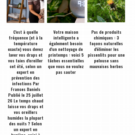
C'est à quelle
Votre maison
Pas de produits
fréquence (et à la
intelligente a
chimiques : 3
température
également besoin
façons naturelles
exacte) vous devez
d'un nettoyage de
d'éliminer les
laver vos draps et
printemps : voici 5
pissenlits pour une
vos taies d'oreiller
tâches essentielles
pelouse sans
cet été, selon un
que vous ne voulez
mauvaises herbes
expert en
pas sauter
prévention des
infections Par
Frances Daniels
Publié le 25 juillet
26 Le temps chaud
laisse vos draps et
vos oreillers
humides la plupart
des nuits ? Selon
un expert en
hygiène, voici à