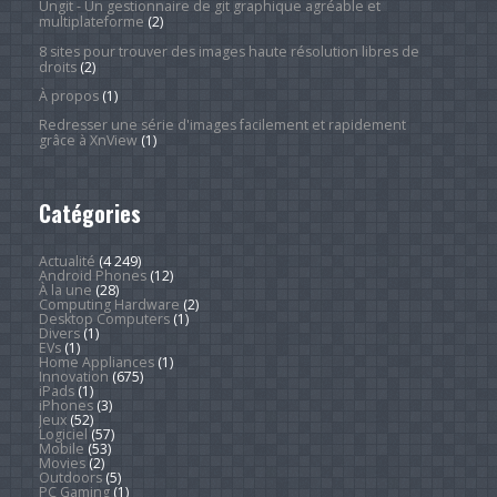
Ungit - Un gestionnaire de git graphique agréable et
multiplateforme
(2)
8 sites pour trouver des images haute résolution libres de
droits
(2)
À propos
(1)
Redresser une série d'images facilement et rapidement
grâce à XnView
(1)
Catégories
Actualité
(4 249)
Android Phones
(12)
À la une
(28)
Computing Hardware
(2)
Desktop Computers
(1)
Divers
(1)
EVs
(1)
Home Appliances
(1)
Innovation
(675)
iPads
(1)
iPhones
(3)
Jeux
(52)
Logiciel
(57)
Mobile
(53)
Movies
(2)
Outdoors
(5)
PC Gaming
(1)