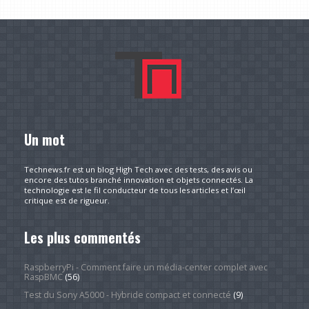
Un mot
Technews.fr est un blog High Tech avec des tests, des avis ou
encore des tutos branché innovation et objets connectés. La
technologie est le fil conducteur de tous les articles et l’œil
critique est de rigueur.
Les plus commentés
RaspberryPi - Comment faire un média-center complet avec
RaspBMC
(56)
Test du Sony A5000 - Hybride compact et connecté
(9)