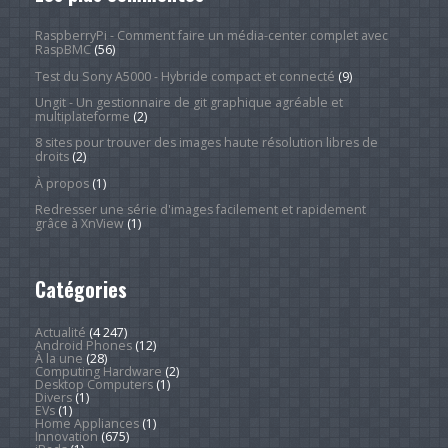
RaspberryPi - Comment faire un média-center complet avec
RaspBMC
(56)
Test du Sony A5000 - Hybride compact et connecté
(9)
Ungit - Un gestionnaire de git graphique agréable et
multiplateforme
(2)
8 sites pour trouver des images haute résolution libres de
droits
(2)
À propos
(1)
Redresser une série d'images facilement et rapidement
grâce à XnView
(1)
Catégories
Actualité
(4 247)
Android Phones
(12)
À la une
(28)
Computing Hardware
(2)
Desktop Computers
(1)
Divers
(1)
EVs
(1)
Home Appliances
(1)
Innovation
(675)