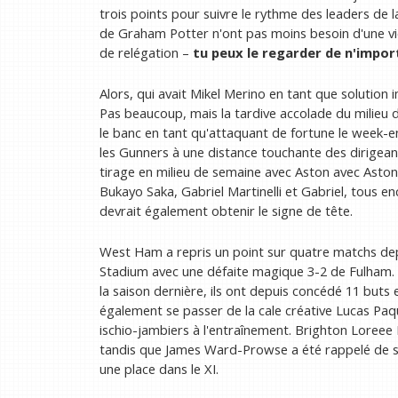
trois points pour suivre le rythme des leaders de 
de Graham Potter n'ont pas moins besoin d'une vic
de relégation –
tu peux le regarder
de n'impor
Alors, qui avait Mikel Merino en tant que solution 
Pas beaucoup, mais la tardive accolade du milieu 
le banc en tant qu'attaquant de fortune le week-en
les Gunners à une distance touchante des dirigeant
tirage en milieu de semaine avec Aston avec Aston V
Bukayo Saka, Gabriel Martinelli et Gabriel, tous 
devrait également obtenir le signe de tête.
West Ham a repris un point sur quatre matchs d
Stadium avec une défaite magique 3-2 de Fulham.
la saison dernière, ils ont depuis concédé 11 but
également se passer de la cale créative Lucas Paqu
ischio-jambiers à l'entraînement. Brighton Loreee
tandis que James Ward-Prowse a été rappelé de son
une place dans le XI.