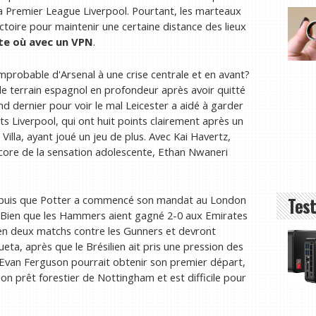
la Premier League Liverpool. Pourtant, les marteaux
toire pour maintenir une certaine distance des lieux
te où avec un VPN
.
improbable d'Arsenal à une crise centrale et en avant?
de terrain espagnol en profondeur après avoir quitté
d dernier pour voir le mal Leicester a aidé à garder
s Liverpool, qui ont huit points clairement après un
illa, ayant joué un jeu de plus. Avec Kai Havertz,
encore de la sensation adolescente, Ethan Nwaneri
Test
epuis que Potter a commencé son mandat au London
 Bien que les Hammers aient gagné 2-0 aux Emirates
s en deux matchs contre les Gunners et devront
eta, après que le Brésilien ait pris une pression des
 Evan Ferguson pourrait obtenir son premier départ,
 prêt forestier de Nottingham et est difficile pour