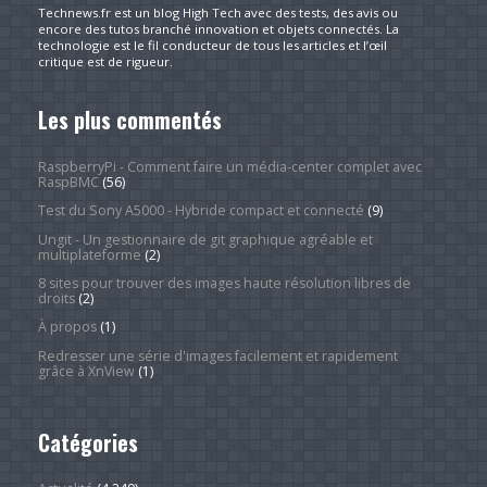
Technews.fr est un blog High Tech avec des tests, des avis ou
encore des tutos branché innovation et objets connectés. La
technologie est le fil conducteur de tous les articles et l’œil
critique est de rigueur.
Les plus commentés
RaspberryPi - Comment faire un média-center complet avec
RaspBMC
(56)
Test du Sony A5000 - Hybride compact et connecté
(9)
Ungit - Un gestionnaire de git graphique agréable et
multiplateforme
(2)
8 sites pour trouver des images haute résolution libres de
droits
(2)
À propos
(1)
Redresser une série d'images facilement et rapidement
grâce à XnView
(1)
Catégories