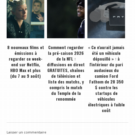
8 nouveaux films et
Comment regarder
« Ce n'aurait jamais
émissions à
la pré-saison 2026
été un véhicule
regarder ce week-
de la NFL :
dépouillé » : à
end sur Netflix,
diffusions en direct
l'intérieur du pari
HBO Max et plus
GRATUITES, chaînes
audacieux du
(du 7 au 9 août)
de télévision et
camion Ford
liste des matchs, y
Fathom de 28 350
compris le match
$ contre les
du Temple de la
startups de
renommée
véhicules
électriques à faible
coût
Laisser un commentaire