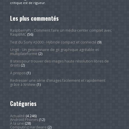
critique est de rigueur.
Les plus commentés
RaspberryPi - Comment faire un média-center complet avec
RaspBMC
(56)
Test du Sony A5000 - Hybride compact et connecté
(9)
Ungit - Un gestionnaire de git graphique agréable et
multiplateforme
(2)
8 sites pour trouver des images haute résolution libres de
droits
(2)
À propos
(1)
Redresser une série d'images facilement et rapidement
grâce à XnView
(1)
Catégories
Actualité
(4 246)
Android Phones
(12)
À la une
(28)
Computing Hardware
(2)