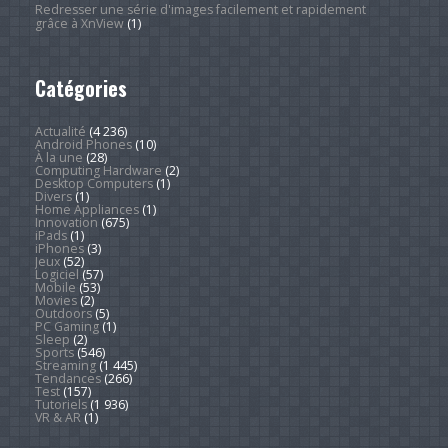
Redresser une série d'images facilement et rapidement
grâce à XnView
(1)
Catégories
Actualité
(4 236)
Android Phones
(10)
À la une
(28)
Computing Hardware
(2)
Desktop Computers
(1)
Divers
(1)
Home Appliances
(1)
Innovation
(675)
iPads
(1)
iPhones
(3)
Jeux
(52)
Logiciel
(57)
Mobile
(53)
Movies
(2)
Outdoors
(5)
PC Gaming
(1)
Sleep
(2)
Sports
(546)
Streaming
(1 445)
Tendances
(266)
Test
(157)
Tutoriels
(1 936)
VR & AR
(1)