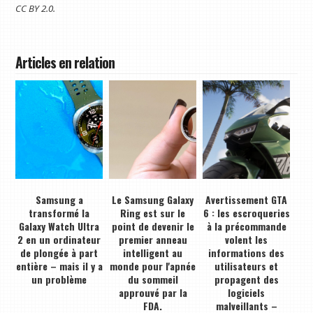
CC BY 2.0.
Articles en relation
Samsung a
Le Samsung Galaxy
Avertissement GTA
transformé la
Ring est sur le
6 : les escroqueries
Galaxy Watch Ultra
point de devenir le
à la précommande
2 en un ordinateur
premier anneau
volent les
de plongée à part
intelligent au
informations des
entière – mais il y a
monde pour l'apnée
utilisateurs et
un problème
du sommeil
propagent des
approuvé par la
logiciels
FDA.
malveillants –