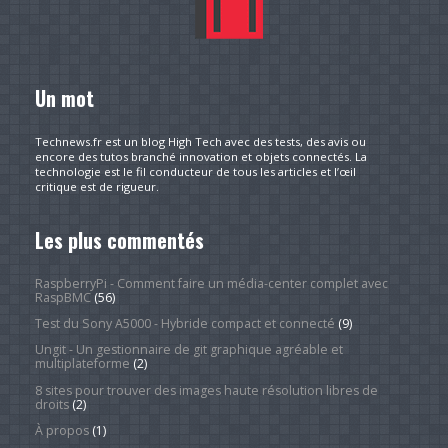
Un mot
Technews.fr est un blog High Tech avec des tests, des avis ou
encore des tutos branché innovation et objets connectés. La
technologie est le fil conducteur de tous les articles et l’œil
critique est de rigueur.
Les plus commentés
RaspberryPi - Comment faire un média-center complet avec
RaspBMC
(56)
Test du Sony A5000 - Hybride compact et connecté
(9)
Ungit - Un gestionnaire de git graphique agréable et
multiplateforme
(2)
8 sites pour trouver des images haute résolution libres de
droits
(2)
À propos
(1)