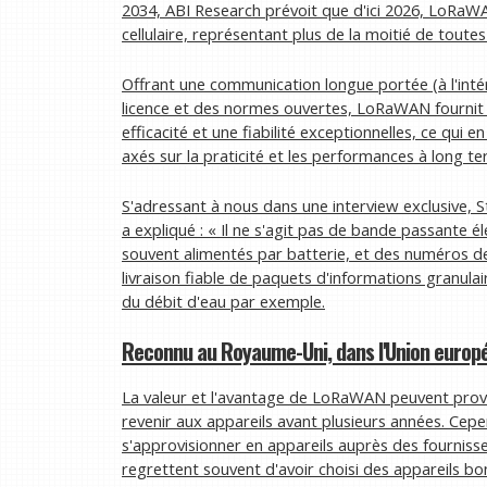
2034, ABI Research prévoit que d'ici 2026, LoRaW
cellulaire, représentant plus de la moitié de toutes 
Offrant une communication longue portée (à l'inté
licence et des normes ouvertes, LoRaWAN fournit 
efficacité et une fiabilité exceptionnelles, ce qui 
axés sur la praticité et les performances à long te
S'adressant à nous dans une interview exclusive
a expliqué : « Il ne s'agit pas de bande passante 
souvent alimentés par batterie, et des numéros 
livraison fiable de paquets d'informations granula
du débit d'eau par exemple.
Reconnu au Royaume-Uni, dans l'Union europ
La valeur et l'avantage de LoRaWAN peuvent prove
revenir aux appareils avant plusieurs années. Cepe
s'approvisionner en appareils auprès des fourniss
regrettent souvent d'avoir choisi des appareils b