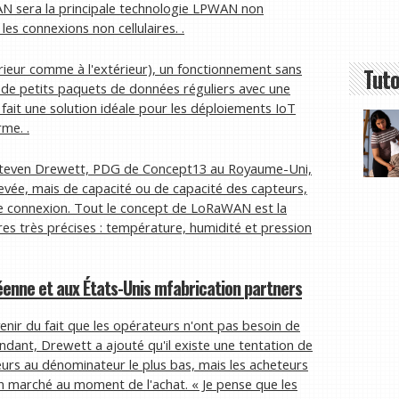
AN sera la principale technologie LPWAN non
les connexions non cellulaires. .
rieur comme à l'extérieur), un fonctionnement sans
Tuto
de petits paquets de données réguliers avec une
en fait une solution idéale pour les déploiements IoT
rme. .
, Steven Drewett, PDG de Concept13 au Royaume-Uni,
élevée, mais de capacité ou de capacité des capteurs,
de connexion. Tout le concept de LoRaWAN est la
ires très précises : température, humidité et pression
éenne et aux États-Unis
m
fabrication
p
artners
nir du fait que les opérateurs n'ont pas besoin de
ndant, Drewett a ajouté qu'il existe une tentation de
eurs au dénominateur le plus bas, mais les acheteurs
on marché au moment de l'achat. « Je pense que les