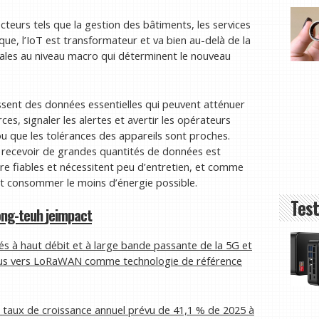
cteurs tels que la gestion des bâtiments, les services
ique, l’IoT est transformateur et va bien au-delà de la
ales au niveau macro qui déterminent le nouveau
nissent des données essentielles qui peuvent atténuer
ces, signaler les alertes et avertir les opérateurs
ou que les tolérances des appareils sont proches.
à recevoir de grandes quantités de données est
tre fiables et nécessitent peu d’entretien, et comme
vent consommer le moins d’énergie possible.
Test
ong-
t
euh
je
impact
és à haut débit et à large bande passante de la 5G et
n plus vers LoRaWAN comme technologie de référence
un taux de croissance annuel prévu de 41,1 % de 2025 à