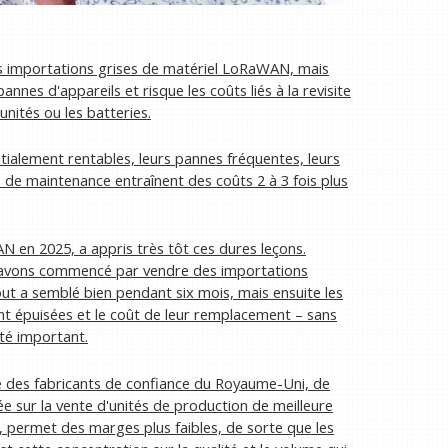
s importations grises de matériel LoRaWAN, mais
pannes d'appareils et risque les coûts liés à la revisite
 unités ou les batteries.
ialement rentables, leurs pannes fréquentes, leurs
 de maintenance entraînent des coûts 2 à 3 fois plus
N en 2025, a appris très tôt ces dures leçons.
s avons commencé par vendre des importations
ut a semblé bien pendant six mois, mais ensuite les
t épuisées et le coût de leur remplacement – ​​sans
té important.
e des fabricants de confiance du Royaume-Uni, de
ée sur la vente d'unités de production de meilleure
e, permet des marges plus faibles, de sorte que les