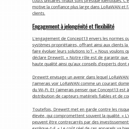
coûts unitaires finaux sont presque identiques. C’e
motive la confiance plus large dans LoRaWAN et l’
clients.
Engagement à
je
longévité et
f
lexibilité
L'engagement de Concept13 envers les normes ouver
systèmes propriétaires, offrant ainsi aux clients la 
faire évoluer leurs solutions IoT. « Nous voulons
déclare Drewett. « Notre rôle est de garantir que 
haute qualité ainsi qu’aux conseils d’experts dont e
Drewett envisage un avenir dans lequel LoRaWAN d
J'aimerais voir LoRaWAN comme un courant domina
du Wi-Fi. Et j'aimerais penser que Concept13 est 
distribution de capteurs matériels fiables et de co
Toutefois, Drewett met en garde contre les risqu
élevée, qui compromettent souvent la qualité. « L
peuvent être contrecarrés par des investissements 
explique-t-il. « Le coût réel de ces appareils va bie