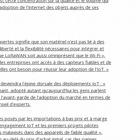
st cette concentration sur la qualité et le volume qui
adoption de l’Internet des objets auprès de ses
tes signifie que son matériel n'est pas lié à des
liberté et la flexibilité nécessaires pour intégrer et
 que LoRaWAN soit aussi omniprésent que le Wi-Fi »,
les entreprises ont accès à des capteurs fiables et de
lles ont besoin pour réussir leur adoption de l’IoT. »
eviendra l'épine dorsale des déploiements IoT : «
nt, adopté autant qu'aujourd'hui les gens parlent
à l'avant-garde de l'adoption du marché en termes de
nseil d'experts.
es posés par les importations à bas prix et à marge
’engagement IoT et les premiers projets pilotes
malavisés dans des appareils de faible qualité »,
n au-delà du prix d’achat initial, car des pannes