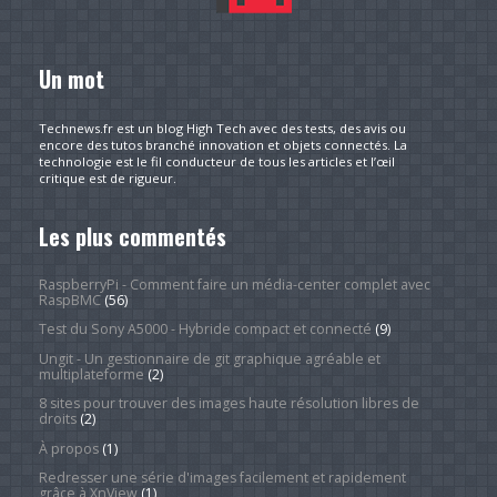
Un mot
Technews.fr est un blog High Tech avec des tests, des avis ou
encore des tutos branché innovation et objets connectés. La
technologie est le fil conducteur de tous les articles et l’œil
critique est de rigueur.
Les plus commentés
RaspberryPi - Comment faire un média-center complet avec
RaspBMC
(56)
Test du Sony A5000 - Hybride compact et connecté
(9)
Ungit - Un gestionnaire de git graphique agréable et
multiplateforme
(2)
8 sites pour trouver des images haute résolution libres de
droits
(2)
À propos
(1)
Redresser une série d'images facilement et rapidement
grâce à XnView
(1)