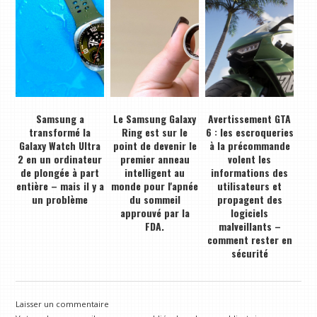
Samsung a
Le Samsung Galaxy
Avertissement GTA
transformé la
Ring est sur le
6 : les escroqueries
Galaxy Watch Ultra
point de devenir le
à la précommande
2 en un ordinateur
premier anneau
volent les
de plongée à part
intelligent au
informations des
entière – mais il y a
monde pour l'apnée
utilisateurs et
un problème
du sommeil
propagent des
approuvé par la
logiciels
FDA.
malveillants –
comment rester en
sécurité
Laisser un commentaire