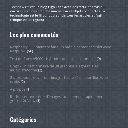
Technews.fr est un blog High Tech avec des tests, des avis ou
encore des tutos branché innovation et objets connectés. La
technologie est le fil conducteur de tous les articles et l’œil
critique est de rigueur.
Les plus commentés
RaspberryPi - Comment faire un média-center complet avec
RaspBMC
(56)
Test du Sony A5000 - Hybride compact et connecté
(9)
Ungit - Un gestionnaire de git graphique agréable et
multiplateforme
(2)
8 sites pour trouver des images haute résolution libres de
droits
(2)
À propos
(1)
Redresser une série d'images facilement et rapidement
grâce à XnView
(1)
Catégories