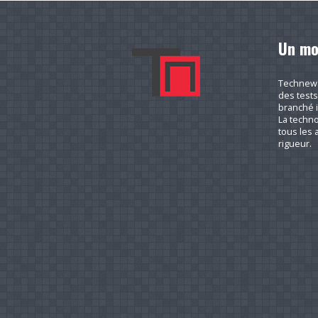
Un mo
Technews.
des tests
branché i
La techno
tous les a
rigueur.