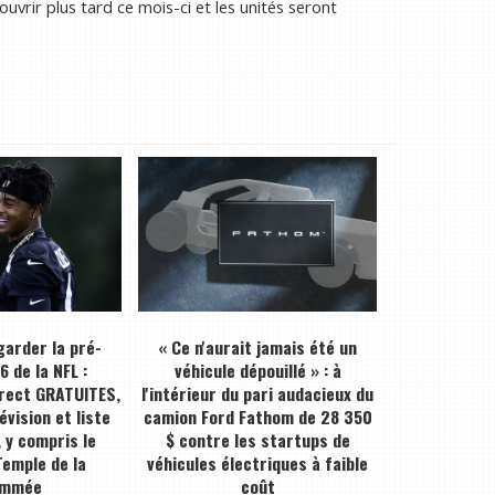
vrir plus tard ce mois-ci et les unités seront
arder la pré-
« Ce n'aurait jamais été un
 de la NFL :
véhicule dépouillé » : à
irect GRATUITES,
l'intérieur du pari audacieux du
évision et liste
camion Ford Fathom de 28 350
 y compris le
$ contre les startups de
emple de la
véhicules électriques à faible
ommée
coût