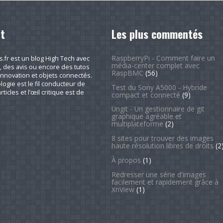
t
Les plus commentés
RaspberryPi - Comment faire un
fr est un blog High Tech avec
média-center complet avec
, des avis ou encore des tutos
RaspBMC
(56)
nnovation et objets connectés.
logie est le fil conducteur de
Test du Sony A5000 - Hybride
rticles et l’œil critique est de
compact et connecté
(9)
Ungit - Un gestionnaire de git
graphique agréable et
multiplateforme
(2)
8 sites pour trouver des images
haute résolution libres de droits
(2
À propos
(1)
Redresser une série d'images
facilement et rapidement grâce à
XnView
(1)