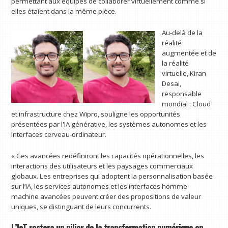
permettant aux équipes de collaborer virtuellement comme si
elles étaient dans la même pièce.
Au-delà de la
réalité
augmentée et de
la réalité
virtuelle, Kiran
Desai,
responsable
mondial : Cloud
et infrastructure chez Wipro, souligne les opportunités
présentées par l'IA générative, les systèmes autonomes et les
interfaces cerveau-ordinateur.
« Ces avancées redéfiniront les capacités opérationnelles, les
interactions des utilisateurs et les paysages commerciaux
globaux. Les entreprises qui adoptent la personnalisation basée
sur l’IA, les services autonomes et les interfaces homme-
machine avancées peuvent créer des propositions de valeur
uniques, se distinguant de leurs concurrents.
L’IoT restera un pilier de la transformation numérique en