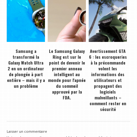
Samsung a
Le Samsung Galaxy
Avertissement GTA
transformé la
Ring est sur le
6 : les escroqueries
Galaxy Watch Ultra
point de devenir le
à la précommande
2 en un ordinateur
premier anneau
volent les
de plongée à part
intelligent au
informations des
entière – mais il y a
monde pour l'apnée
utilisateurs et
un problème
du sommeil
propagent des
approuvé par la
logiciels
FDA.
malveillants –
comment rester en
sécurité
Laisser un commentaire