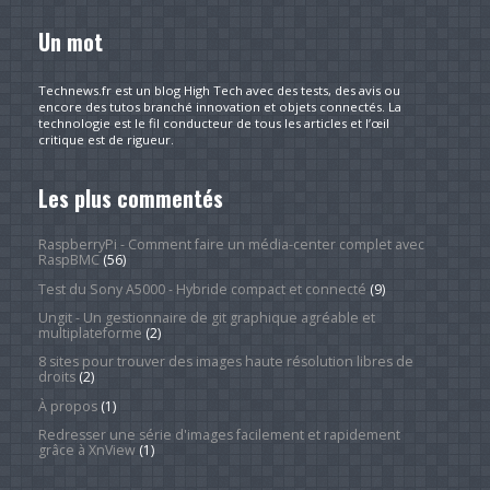
Un mot
Technews.fr est un blog High Tech avec des tests, des avis ou
encore des tutos branché innovation et objets connectés. La
technologie est le fil conducteur de tous les articles et l’œil
critique est de rigueur.
Les plus commentés
RaspberryPi - Comment faire un média-center complet avec
RaspBMC
(56)
Test du Sony A5000 - Hybride compact et connecté
(9)
Ungit - Un gestionnaire de git graphique agréable et
multiplateforme
(2)
8 sites pour trouver des images haute résolution libres de
droits
(2)
À propos
(1)
Redresser une série d'images facilement et rapidement
grâce à XnView
(1)