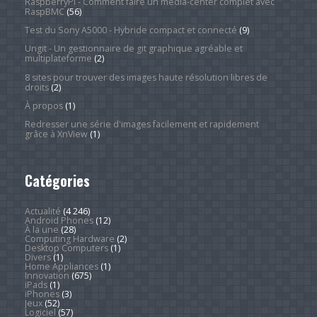
RaspberryPi - Comment faire un média-center complet avec
RaspBMC
(56)
Test du Sony A5000 - Hybride compact et connecté
(9)
Ungit - Un gestionnaire de git graphique agréable et
multiplateforme
(2)
8 sites pour trouver des images haute résolution libres de
droits
(2)
À propos
(1)
Redresser une série d'images facilement et rapidement
grâce à XnView
(1)
Catégories
Actualité
(4 246)
Android Phones
(12)
À la une
(28)
Computing Hardware
(2)
Desktop Computers
(1)
Divers
(1)
Home Appliances
(1)
Innovation
(675)
iPads
(1)
iPhones
(3)
Jeux
(52)
Logiciel
(57)