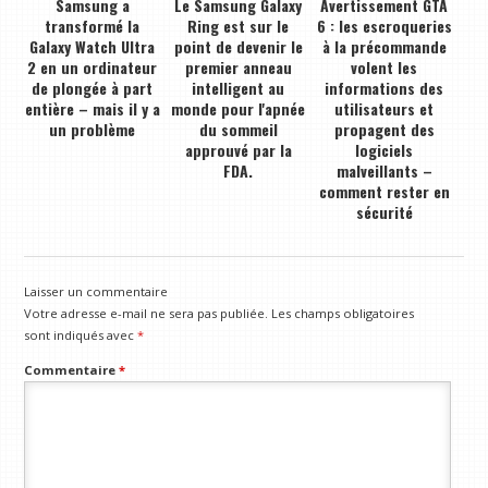
Samsung a
Le Samsung Galaxy
Avertissement GTA
transformé la
Ring est sur le
6 : les escroqueries
Galaxy Watch Ultra
point de devenir le
à la précommande
2 en un ordinateur
premier anneau
volent les
de plongée à part
intelligent au
informations des
entière – mais il y a
monde pour l'apnée
utilisateurs et
un problème
du sommeil
propagent des
approuvé par la
logiciels
FDA.
malveillants –
comment rester en
sécurité
Laisser un commentaire
Votre adresse e-mail ne sera pas publiée.
Les champs obligatoires
sont indiqués avec
*
Commentaire
*