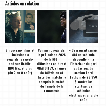
Articles en relation
8 nouveaux films et
Comment regarder
« Ce n'aurait jamais
émissions à
la pré-saison 2026
été un véhicule
regarder ce week-
de la NFL :
dépouillé » : à
end sur Netflix,
diffusions en direct
l'intérieur du pari
HBO Max et plus
GRATUITES, chaînes
audacieux du
(du 7 au 9 août)
de télévision et
camion Ford
liste des matchs, y
Fathom de 28 350
compris le match
$ contre les
du Temple de la
startups de
renommée
véhicules
électriques à faible
coût