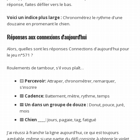
réponse, faites défiler vers le bas.
Voici un indice plus large :
Chronométrez le rythme d'une
douzaine en promenant le chien.
Réponses aux connexions d'aujourd'hui
Alors, quelles sont les réponses Connections d'aujourd'hui pour
le jeu n°571 ?
Roulements de tambour, s'il vous plaît…
🟨
Percevoir:
Attraper, chronométrer, remarquer,
s'inscrire
🟩
Cadence:
Battement, mètre, rythme, temps
🟦
Un dans un groupe de douze :
Donut, pouce, juré,
mois
🟪
Chien ____:
Jours, pagaie, tag, fatigué
J'ai réussi à franchir la ligne aujourd'hui, ce qui est toujours
agréable, même si une partie du défi consiste à obtenir le violet