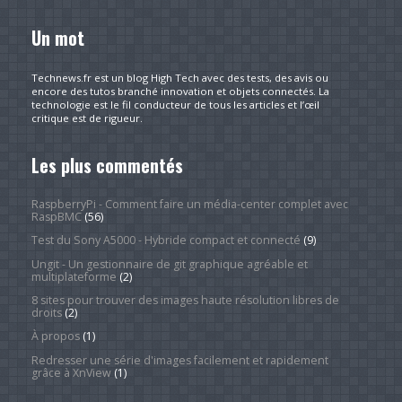
Un mot
Technews.fr est un blog High Tech avec des tests, des avis ou
encore des tutos branché innovation et objets connectés. La
technologie est le fil conducteur de tous les articles et l’œil
critique est de rigueur.
Les plus commentés
RaspberryPi - Comment faire un média-center complet avec
RaspBMC
(56)
Test du Sony A5000 - Hybride compact et connecté
(9)
Ungit - Un gestionnaire de git graphique agréable et
multiplateforme
(2)
8 sites pour trouver des images haute résolution libres de
droits
(2)
À propos
(1)
Redresser une série d'images facilement et rapidement
grâce à XnView
(1)