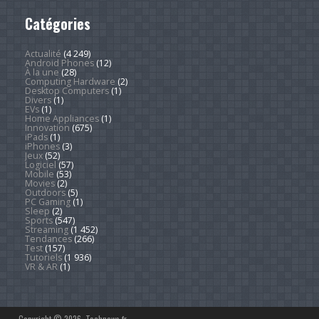
Catégories
Actualité
(4 249)
Android Phones
(12)
À la une
(28)
Computing Hardware
(2)
Desktop Computers
(1)
Divers
(1)
EVs
(1)
Home Appliances
(1)
Innovation
(675)
iPads
(1)
iPhones
(3)
Jeux
(52)
Logiciel
(57)
Mobile
(53)
Movies
(2)
Outdoors
(5)
PC Gaming
(1)
Sleep
(2)
Sports
(547)
Streaming
(1 452)
Tendances
(266)
Test
(157)
Tutoriels
(1 936)
VR & AR
(1)
Copyright © 2026. Technews.fr