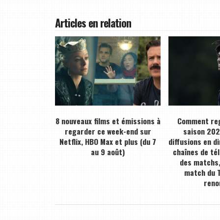
Articles en relation
8 nouveaux films et émissions à
Comment reg
regarder ce week-end sur
saison 2026
Netflix, HBO Max et plus (du 7
diffusions en d
au 9 août)
chaînes de tél
des matchs,
match du T
ren