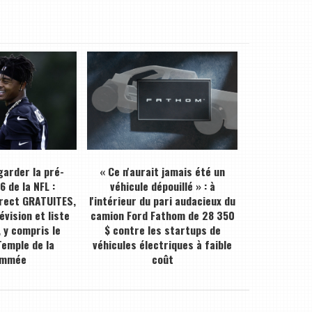
arder la pré-
« Ce n'aurait jamais été un
 de la NFL :
véhicule dépouillé » : à
irect GRATUITES,
l'intérieur du pari audacieux du
évision et liste
camion Ford Fathom de 28 350
 y compris le
$ contre les startups de
emple de la
véhicules électriques à faible
ommée
coût