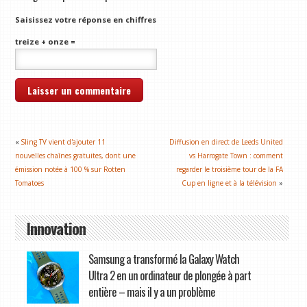
Saisissez votre réponse en chiffres
treize + onze =
«
Sling TV vient d'ajouter 11
Diffusion en direct de Leeds United
nouvelles chaînes gratuites, dont une
vs Harrogate Town : comment
émission notée à 100 % sur Rotten
regarder le troisième tour de la FA
Tomatoes
Cup en ligne et à la télévision
»
Innovation
Samsung a transformé la Galaxy Watch
Ultra 2 en un ordinateur de plongée à part
entière – mais il y a un problème