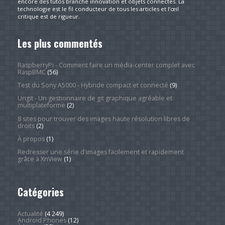
encore des tutos branché innovation et objets connectés. La
technologie est le fil conducteur de tous les articles et l’œil
critique est de rigueur.
Les plus commentés
RaspberryPi - Comment faire un média-center complet avec
RaspBMC
(56)
Test du Sony A5000 - Hybride compact et connecté
(9)
Ungit - Un gestionnaire de git graphique agréable et
multiplateforme
(2)
8 sites pour trouver des images haute résolution libres de
droits
(2)
À propos
(1)
Redresser une série d'images facilement et rapidement
grâce à XnView
(1)
Catégories
Actualité
(4 249)
Android Phones
(12)