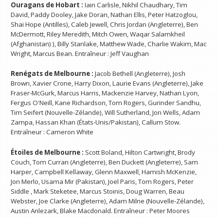
Ouragans de Hobart :
Iain Carlisle, Nikhil Chaudhary, Tim
David, Paddy Dooley, Jake Doran, Nathan Ellis, Peter Hatzoglou,
Shai Hope (Antilles), Caleb Jewell, Chris Jordan (Angleterre), Ben
McDermott, Riley Meredith, Mitch Owen, Waqar Salamkheil
(Afghanistan) ), Billy Stanlake, Matthew Wade, Charlie Wakim, Mac
Wright, Marcus Bean. Entraîneur : Jeff Vaughan
Renégats de Melbourne :
Jacob Bethell (Angleterre), Josh
Brown, Xavier Crone, Harry Dixon, Laurie Evans (Angleterre), Jake
Fraser-McGurk, Marcus Harris, Mackenzie Harvey, Nathan Lyon,
Fergus O'Neill, Kane Richardson, Tom Rogers, Gurinder Sandhu,
Tim Seifert (Nouvelle-Zélande), Will Sutherland, Jon Wells, Adam
Zampa, Hassan Khan (États-Unis/Pakistan), Callum Stow.
Entraîneur : Cameron White
Étoiles de Melbourne :
Scott Boland, Hilton Cartwright, Brody
Couch, Tom Curran (Angleterre), Ben Duckett (Angleterre), Sam
Harper, Campbell Kellaway, Glenn Maxwell, Hamish McKenzie,
Jon Merlo, Usama Mir (Pakistan), Joel Paris, Tom Rogers, Peter
Siddle , Mark Steketee, Marcus Stoinis, Doug Warren, Beau
Webster, Joe Clarke (Angleterre), Adam Milne (Nouvelle-Zélande),
Austin Anlezark, Blake Macdonald. Entraîneur : Peter Moores