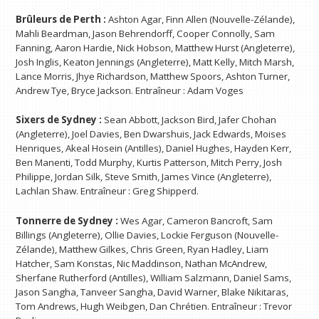
Brûleurs de Perth :
Ashton Agar, Finn Allen (Nouvelle-Zélande),
Mahli Beardman, Jason Behrendorff, Cooper Connolly, Sam
Fanning, Aaron Hardie, Nick Hobson, Matthew Hurst (Angleterre),
Josh Inglis, Keaton Jennings (Angleterre), Matt Kelly, Mitch Marsh,
Lance Morris, Jhye Richardson, Matthew Spoors, Ashton Turner,
Andrew Tye, Bryce Jackson. Entraîneur : Adam Voges
Sixers de Sydney :
Sean Abbott, Jackson Bird, Jafer Chohan
(Angleterre), Joel Davies, Ben Dwarshuis, Jack Edwards, Moises
Henriques, Akeal Hosein (Antilles), Daniel Hughes, Hayden Kerr,
Ben Manenti, Todd Murphy, Kurtis Patterson, Mitch Perry, Josh
Philippe, Jordan Silk, Steve Smith, James Vince (Angleterre),
Lachlan Shaw. Entraîneur : Greg Shipperd.
Tonnerre de Sydney :
Wes Agar, Cameron Bancroft, Sam
Billings (Angleterre), Ollie Davies, Lockie Ferguson (Nouvelle-
Zélande), Matthew Gilkes, Chris Green, Ryan Hadley, Liam
Hatcher, Sam Konstas, Nic Maddinson, Nathan McAndrew,
Sherfane Rutherford (Antilles), William Salzmann, Daniel Sams,
Jason Sangha, Tanveer Sangha, David Warner, Blake Nikitaras,
Tom Andrews, Hugh Weibgen, Dan Chrétien. Entraîneur : Trevor