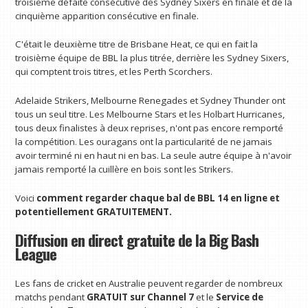
troisième défaite consécutive des Sydney Sixers en finale et de la
cinquième apparition consécutive en finale.
C'était le deuxième titre de Brisbane Heat, ce qui en fait la
troisième équipe de BBL la plus titrée, derrière les Sydney Sixers,
qui comptent trois titres, et les Perth Scorchers.
Adelaide Strikers, Melbourne Renegades et Sydney Thunder ont
tous un seul titre. Les Melbourne Stars et les Holbart Hurricanes,
tous deux finalistes à deux reprises, n'ont pas encore remporté
la compétition. Les ouragans ont la particularité de ne jamais
avoir terminé ni en haut ni en bas. La seule autre équipe à n'avoir
jamais remporté la cuillère en bois sont les Strikers.
Voici
comment regarder chaque bal de BBL 14 en ligne et
potentiellement GRATUITEMENT.
Diffusion en direct gratuite de la Big Bash
League
Les fans de cricket en Australie peuvent regarder de nombreux
matchs pendant
GRATUIT sur Channel 7
et le
Service de