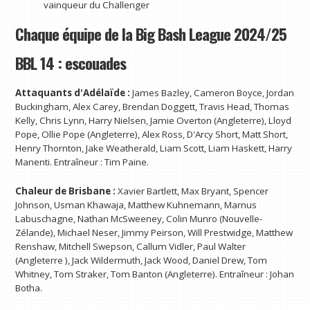
vainqueur du Challenger
Chaque équipe de la Big Bash League 2024/25
BBL 14 : escouades
Attaquants d'Adélaïde :
James Bazley, Cameron Boyce, Jordan
Buckingham, Alex Carey, Brendan Doggett, Travis Head, Thomas
Kelly, Chris Lynn, Harry Nielsen, Jamie Overton (Angleterre), Lloyd
Pope, Ollie Pope (Angleterre), Alex Ross, D'Arcy Short, Matt Short,
Henry Thornton, Jake Weatherald, Liam Scott, Liam Haskett, Harry
Manenti. Entraîneur : Tim Paine.
Chaleur de Brisbane :
Xavier Bartlett, Max Bryant, Spencer
Johnson, Usman Khawaja, Matthew Kuhnemann, Marnus
Labuschagne, Nathan McSweeney, Colin Munro (Nouvelle-
Zélande), Michael Neser, Jimmy Peirson, Will Prestwidge, Matthew
Renshaw, Mitchell Swepson, Callum Vidler, Paul Walter
(Angleterre ), Jack Wildermuth, Jack Wood, Daniel Drew, Tom
Whitney, Tom Straker, Tom Banton (Angleterre). Entraîneur : Johan
Botha.