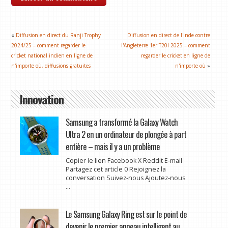
«
Diffusion en direct du Ranji Trophy
Diffusion en direct de l'Inde contre
2024/25 – comment regarder le
l'Angleterre 1er T20I 2025 – comment
cricket national indien en ligne de
regarder le cricket en ligne de
n'importe où, diffusions gratuites
n'importe où
»
Innovation
Samsung a transformé la Galaxy Watch
Ultra 2 en un ordinateur de plongée à part
entière – mais il y a un problème
Copier le lien Facebook X Reddit E-mail
Partagez cet article 0 Rejoignez la
conversation Suivez-nous Ajoutez-nous
...
Le Samsung Galaxy Ring est sur le point de
devenir le premier anneau intelligent au