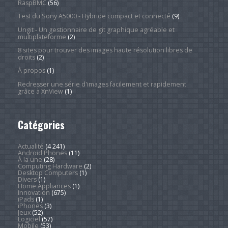
RaspBMC
(56)
Test du Sony A5000 - Hybride compact et connecté
(9)
Ungit - Un gestionnaire de git graphique agréable et
multiplateforme
(2)
8 sites pour trouver des images haute résolution libres de
droits
(2)
À propos
(1)
Redresser une série d'images facilement et rapidement
grâce à XnView
(1)
Catégories
Actualité
(4 241)
Android Phones
(11)
À la une
(28)
Computing Hardware
(2)
Desktop Computers
(1)
Divers
(1)
Home Appliances
(1)
Innovation
(675)
iPads
(1)
iPhones
(3)
Jeux
(52)
Logiciel
(57)
Mobile
(53)