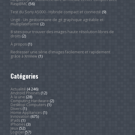
RaspBMC
(56)
Test du Sony A5000 - Hybride compact et connecté
(9)
Ungit - Un gestionnaire de git graphique agréable et
multiplateforme
(2)
8 sites pour trouver des images haute résolution libres de
droits
(2)
À propos
(1)
Redresser une série d'images facilement et rapidement
grâce à XnView
(1)
Catégories
Actualité
(4 246)
Android Phones
(12)
À la une
(28)
Computing Hardware
(2)
Desktop Computers
(1)
Divers
(1)
Home Appliances
(1)
Innovation
(675)
iPads
(1)
iPhones
(3)
Jeux
(52)
Logiciel
(57)