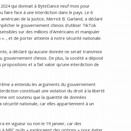
il 2024 qui donnait à ByteDance neuf mois pour
 faire face à une interdiction dans le pays. Le 6
méricain de la Justice, Merrick B. Garland, a déclaré
mpêcher le gouvernement chinois d'utiliser TikTok
nsibles sur des millions d'Américains et manipuler
». , et de porter atteinte à notre sécurité nationale.
ente, a déclaré qu'aucune donnée ne serait transmise
ié au gouvernement chinois. De plus, la société a déposé
propositions et a fait valoir qu’une interdiction de
suprême a entendu les arguments du gouvernement
terdiction constituait une violation du droit à la liberté
prême ont soutenu que la quantité de données
 sécurité nationale, car elles appartiennent à un
era en vigueur ou non le 19 janvier, car des
 à NBC qu'ils « exploraient des options » pour éviter