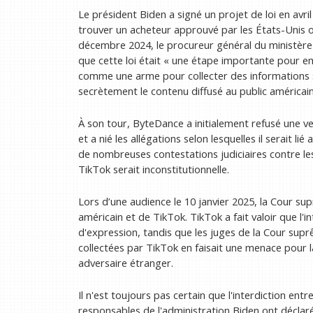
Le président Biden a signé un projet de loi en avr
trouver un acheteur approuvé par les États-Unis ou
décembre 2024, le procureur général du ministère a
que cette loi était « une étape importante pour e
comme une arme pour collecter des informations se
secrètement le contenu diffusé au public américain 
À son tour, ByteDance a initialement refusé une v
et a nié les allégations selon lesquelles il serait l
de nombreuses contestations judiciaires contre les 
TikTok serait inconstitutionnelle.
Lors d’une audience le 10 janvier 2025, la Cour 
américain et de TikTok. TikTok a fait valoir que l'in
d'expression, tandis que les juges de la Cour su
collectées par TikTok en faisait une menace pour la
adversaire étranger.
Il n'est toujours pas certain que l'interdiction entr
responsables de l'administration Biden ont déclaré